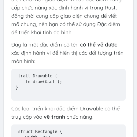
cấp chức năng xác định hành vi trong Rust,
đồng thời cung cấp giao diện chung để viết
mã chung, nên bạn có thể sử dụng Đặc điểm
để triển khai tính đa hình.
Đây là một đặc điểm có tên
có thể vẽ được
xác định hành vi để hiển thị các đối tượng trên
màn hình:
trait
Drawable
 {
fn
draw
(&
self
);
}
Các loại triển khai đặc điểm Drawable có thể
truy cập vào
vẽ tranh
chức năng.
struct
Rectangle
 {