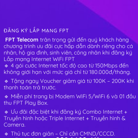
ĐĂNG KÝ LẮP MẠNG FPT
FPT Telecom
trân trọng gửi đến quý khách hàng
chương trình ưu đãi cực hấp dẫn dành riêng cho cá
nhân, hộ gia đình, sinh viên, công nhân khi đăng ký
Lắp mạng Internet WiFi FPT
🔹 4 gói cước Internet tốc độ cao từ 150Mbps đến
không giới hạn với mức giá chỉ từ 180.000đ/tháng.
🔹 Tặng ngay Voucher giảm giá từ 100K – 200K khi
thanh toán trả trước.
🔹 Miễn phí trang bị Modem WiFi 5/WiFi 6 và 01 đầu
thu FPT Play Box.
🔹 Ưu đãi đặc biệt khi đăng ký Combo Internet +
Truyền hình hoặc Triple Internet + Truyền hình &
Camera.
🔹 Thủ tục đơn giản – Chỉ cần CMND/CCCD.