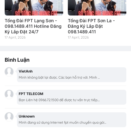
Tổng Đài FPT Lạng Sơn -
Tổng Đài FPT Sơn La -
098.1489.411 Hotline Đăng
Đăng Ký Lắp Đặt
Ký Lắp Đặt 24/7
098.1489.411
17 April, 2026
17 April, 2026
Bình Luận
VietAnh
Mình không bật lại được. Các bạn hỗ trợ với. Mình ...
FPT TELECOM
Bạn Liên hệ 0966.72.1500 để được tư vấn trực tiếp....
Unknown
Mình đang sử dụng Internet fpt muốn chuyển qua gói...