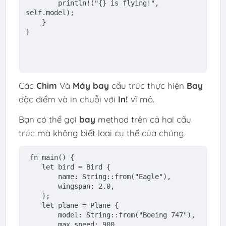
println!
(
"{} is flying!"
, 
self
.model);
    }
}
Các
Chim
Và
Máy bay
cấu trúc thực hiện
Bay
đặc điểm và in chuỗi với
In!
vĩ mô.
Bạn có thể gọi
bay
method trên cả hai cấu
trúc mà không biết loại cụ thể của chúng.
fn
main
() {
let
 bird = Bird {
        name: 
String
::from(
"Eagle"
),
        wingspan: 
2.0
,
    };
let
 plane = Plane {
        model: 
String
::from(
"Boeing 747"
),
        max_speed: 
900
,