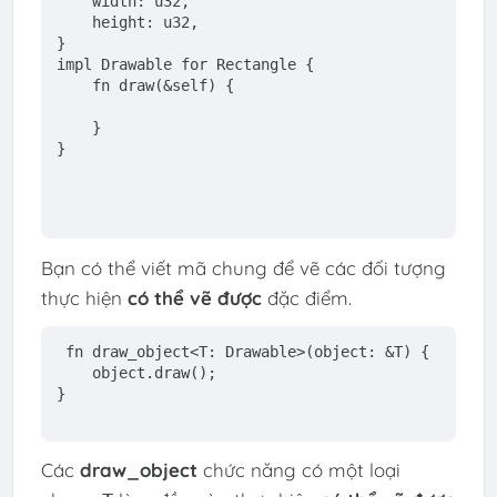
    width: 
u32
,
    height: 
u32
,
}
impl
 Drawable 
for
 Rectangle {
fn
draw
(&
self
) {
    }
}
Bạn có thể viết mã chung để vẽ các đối tượng
thực hiện
có thể vẽ được
đặc điểm.
fn
draw_object
<T: Drawable>(object: &T) {
    object.draw();
}
Các
draw_object
chức năng có một loại