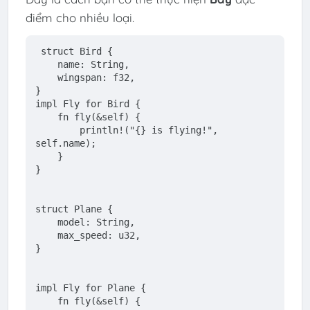
điểm cho nhiều loại.
struct
Bird
 {
    name: 
String
,
    wingspan: 
f32
,
}
impl
 Fly 
for
 Bird {
fn
fly
(&
self
) {
println!
(
"{} is flying!"
, 
self
.name);
    }
}
struct
Plane
 {
    model: 
String
,
    max_speed: 
u32
,
}
impl
 Fly 
for
 Plane {
fn
fly
(&
self
) {