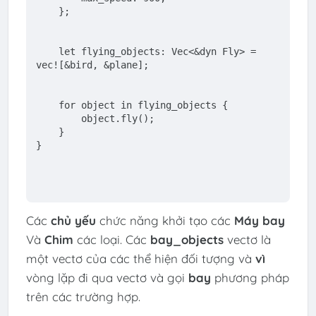
    };
let
 flying_objects: 
Vec
<&
dyn
 Fly> = 
vec!
[&bird, &plane];
for
 object 
in
 flying_objects {
        object.fly();
    }
}
Các
chủ yếu
chức năng khởi tạo các
Máy bay
Và
Chim
các loại. Các
bay_objects
vectơ là
một vectơ của các thể hiện đối tượng và
vì
vòng lặp đi qua vectơ và gọi
bay
phương pháp
trên các trường hợp.