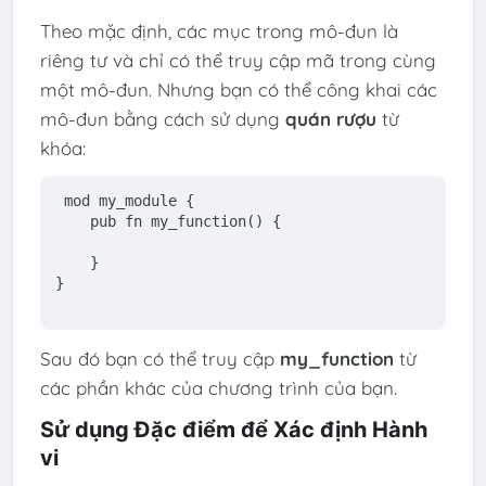
Theo mặc định, các mục trong mô-đun là
riêng tư và chỉ có thể truy cập mã trong cùng
một mô-đun. Nhưng bạn có thể công khai các
mô-đun bằng cách sử dụng
quán rượu
từ
khóa:
mod
 my_module {
pub
fn
my_function
() {
    }
}
Sau đó bạn có thể truy cập
my_function
từ
các phần khác của chương trình của bạn.
Sử dụng Đặc điểm để Xác định Hành
vi