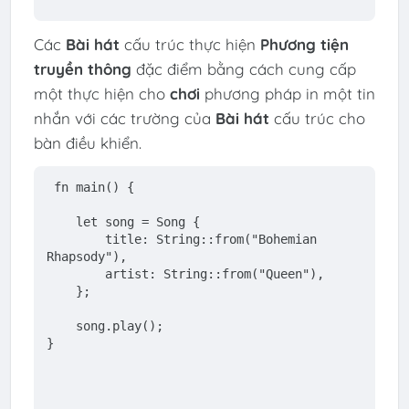
Các
Bài hát
cấu trúc thực hiện
Phương tiện
truyền thông
đặc điểm bằng cách cung cấp
một thực hiện cho
chơi
phương pháp in một tin
nhắn với các trường của
Bài hát
cấu trúc cho
bàn điều khiển.
fn
main
() {
let
 song = Song {
        title: 
String
::from(
"Bohemian 
Rhapsody"
),
        artist: 
String
::from(
"Queen"
),
    };
    song.play();
}