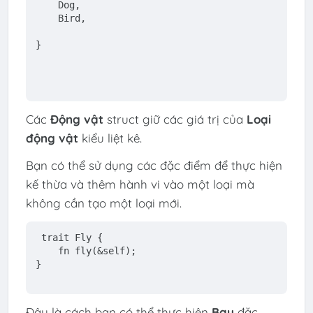
    Dog,
    Bird,
}
Các
Động vật
struct giữ các giá trị của
Loại
động vật
kiểu liệt kê.
Bạn có thể sử dụng các đặc điểm để thực hiện
kế thừa và thêm hành vi vào một loại mà
không cần tạo một loại mới.
trait
Fly
 {
fn
fly
(&
self
);
}
Đây là cách bạn có thể thực hiện
Bay
đặc