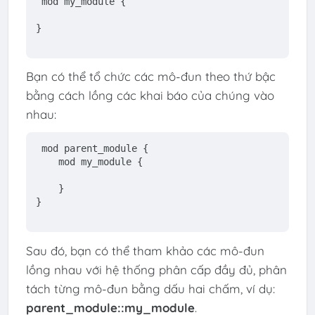
mod
 my_module {
}
Bạn có thể tổ chức các mô-đun theo thứ bậc
bằng cách lồng các khai báo của chúng vào
nhau:
mod
 parent_module {
mod
 my_module {
    }
}
Sau đó, bạn có thể tham khảo các mô-đun
lồng nhau với hệ thống phân cấp đầy đủ, phân
tách từng mô-đun bằng dấu hai chấm, ví dụ:
parent_module::my_module
.