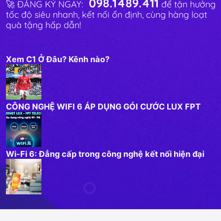
098.1489.411
🚀 ĐĂNG KÝ NGAY:
để tận hưởng
tốc độ siêu nhanh, kết nối ổn định, cùng hàng loạt
quà tặng hấp dẫn!
Xem C1 Ở Đâu? Kênh nào?
CÔNG NGHỆ WIFI 6 ÁP DỤNG GÓI CƯỚC LUX FPT
Wi-Fi 6: Đẳng cấp trong công nghệ kết nối hiện đại