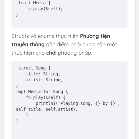
trait
Media
 {
fn
play
(&
self
);
}
Structs và enums thực hiện
Phương tiện
truyền thông
đặc điểm phải cung cấp một
thực hiện cho
chơi
phương pháp.
struct
Song
 {
    title: 
String
,
    artist: 
String
,
}
impl
 Media 
for
 Song {
fn
play
(&
self
) {
println!
(
"Playing song: {} by {}"
, 
self
.title, 
self
.artist);
    }
}