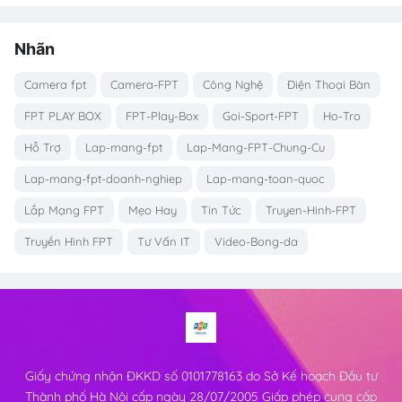
Nhãn
Camera fpt
Camera-FPT
Công Nghệ
Điện Thoại Bàn
FPT PLAY BOX
FPT-Play-Box
Goi-Sport-FPT
Ho-Tro
Hỗ Trợ
Lap-mang-fpt
Lap-Mang-FPT-Chung-Cu
Lap-mang-fpt-doanh-nghiep
Lap-mang-toan-quoc
Lắp Mạng FPT
Mẹo Hay
Tin Tức
Truyen-Hinh-FPT
Truyền Hình FPT
Tư Vấn IT
Video-Bong-da
Giấy chứng nhận ĐKKD số 0101778163 do Sở Kế hoạch Đầu tư
Thành phố Hà Nội cấp ngày 28/07/2005 Giấp phép cung cấp