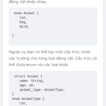
động vật khác nhau.
enum
Animal
 {
    Cat,
    Dog,
    Bird,
}
Ngoài ra, bạn có thể tạo một cấu trúc chứa
các trường cho từng loại động vật. Cấu trúc có
thể chứa enum và các loại khác.
struct
Animal
 {
    name: 
String
,
    age: 
u8
,
    animal_type: AnimalType,
}
enum
AnimalType
 {
    Cat,