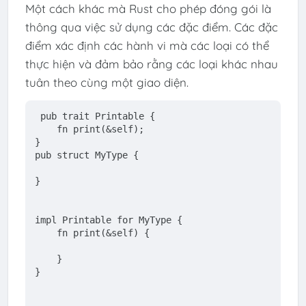
Một cách khác mà Rust cho phép đóng gói là
thông qua việc sử dụng các đặc điểm. Các đặc
điểm xác định các hành vi mà các loại có thể
thực hiện và đảm bảo rằng các loại khác nhau
tuân theo cùng một giao diện.
pub
trait
Printable
 {
fn
print
(&
self
);
}
pub
struct
MyType
 {
}
impl
 Printable 
for
 MyType {
fn
print
(&
self
) {
    }
}