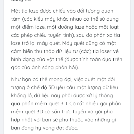
Một tia laze được chiếu vào đối tượng quan
tâm (các kiểu máy khác nhau có thể sử dụng
một điểm laze, một đường laze hoặc một loạt
các phép chiếu tuyến tính), sau đó phản xạ tia
laze trở lại máy quét. Máy quét cũng có một
cảm biến thu thập dữ liệu từ (các) tia laser về
hình dạng của vật thể (được tính toán dựa trên
góc của ánh sáng phản hồi).
Như bạn có thể mong đợi, việc quét một đối
tượng ở chế độ 3D yêu cầu một lượng dữ liệu
khổng lồ, dữ liệu này phải được xử lý thông
qua phần mềm quét 3D. Có rất nhiều gói phần
mềm quét 3D có sẵn trực tuyến và gói phù
hợp nhất với bạn sẽ phụ thuộc vào những gì
bạn đang hy vọng đạt được.