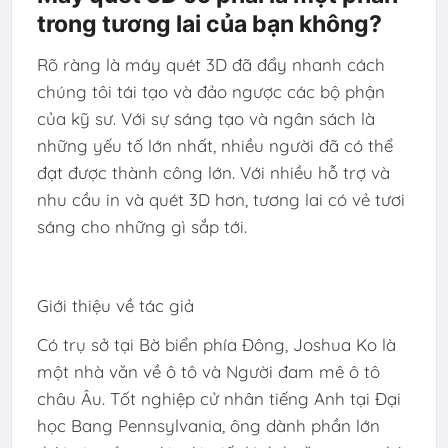
trong tương lai của bạn không?
Rõ ràng là máy quét 3D đã đẩy nhanh cách
chúng tôi tái tạo và đảo ngược các bộ phận
của kỹ sư. Với sự sáng tạo và ngân sách là
những yếu tố lớn nhất, nhiều người đã có thể
đạt được thành công lớn. Với nhiều hỗ trợ và
nhu cầu in và quét 3D hơn, tương lai có vẻ tươi
sáng cho những gì sắp tới.
Giới thiệu về tác giả
Có trụ sở tại Bờ biển phía Đông, Joshua Ko là
một nhà văn về ô tô và Người đam mê ô tô
châu Âu. Tốt nghiệp cử nhân tiếng Anh tại Đại
học Bang Pennsylvania, ông dành phần lớn