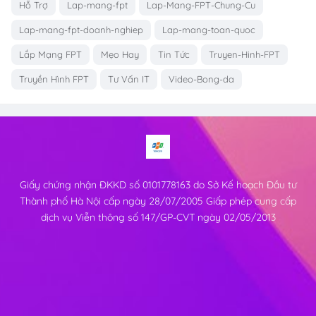
Hỗ Trợ
Lap-mang-fpt
Lap-Mang-FPT-Chung-Cu
Lap-mang-fpt-doanh-nghiep
Lap-mang-toan-quoc
Lắp Mạng FPT
Mẹo Hay
Tin Tức
Truyen-Hinh-FPT
Truyền Hình FPT
Tư Vấn IT
Video-Bong-da
Giấy chứng nhận ĐKKD số 0101778163 do Sở Kế hoạch Đầu tư
Thành phố Hà Nội cấp ngày 28/07/2005 Giấp phép cung cấp
dịch vụ Viễn thông số 147/GP-CVT ngày 02/05/2013