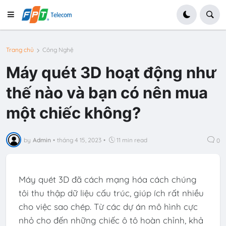
Trang chủ
Công Nghệ
Máy quét 3D hoạt động như
thế nào và bạn có nên mua
một chiếc không?
by
Admin
•
tháng 4 15, 2023
•
11 min read
0
Máy quét 3D đã cách mạng hóa cách chúng
tôi thu thập dữ liệu cấu trúc, giúp ích rất nhiều
cho việc sao chép. Từ các dự án mô hình cực
nhỏ cho đến những chiếc ô tô hoàn chỉnh, khả