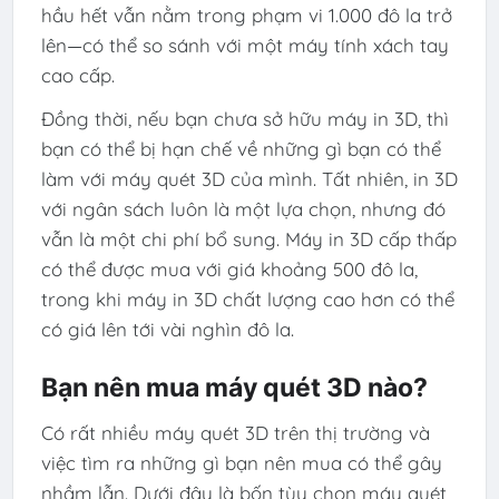
hầu hết vẫn nằm trong phạm vi 1.000 đô la trở
lên—có thể so sánh với một máy tính xách tay
cao cấp.
Đồng thời, nếu bạn chưa sở hữu máy in 3D, thì
bạn có thể bị hạn chế về những gì bạn có thể
làm với máy quét 3D của mình. Tất nhiên, in 3D
với ngân sách luôn là một lựa chọn, nhưng đó
vẫn là một chi phí bổ sung. Máy in 3D cấp thấp
có thể được mua với giá khoảng 500 đô la,
trong khi máy in 3D chất lượng cao hơn có thể
có giá lên tới vài nghìn đô la.
Bạn nên mua máy quét 3D nào?
Có rất nhiều máy quét 3D trên thị trường và
việc tìm ra những gì bạn nên mua có thể gây
nhầm lẫn. Dưới đây là bốn tùy chọn máy quét