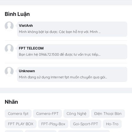
Bình Luận
VietAnh
Mình không bật lại được. Các bạn hỗ trợ với. Mình ...
FPT TELECOM
Bạn Liên hệ 0966.72.1500 để được tư vấn trực tiếp....
Unknown
Mình đang sử dụng Internet fpt muốn chuyển qua gói...
Nhãn
Camera fpt
Camera-FPT
Công Nghệ
Điện Thoại Bàn
FPT PLAY BOX
FPT-Play-Box
Goi-Sport-FPT
Ho-Tro