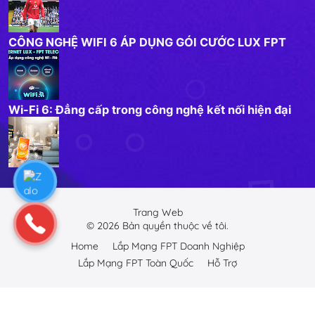
CÔNG NGHỆ WIFI 6 ÁP DỤNG GÓI CƯỚC LUX FPT
Wi-Fi 6: Đẳng cấp trong công nghệ kết nối hiện đại
Trang Web
©
2026
Bản quyền thuộc về tôi.
Home
Lắp Mạng FPT Doanh Nghiệp
Lắp Mạng FPT Toàn Quốc
Hỗ Trợ