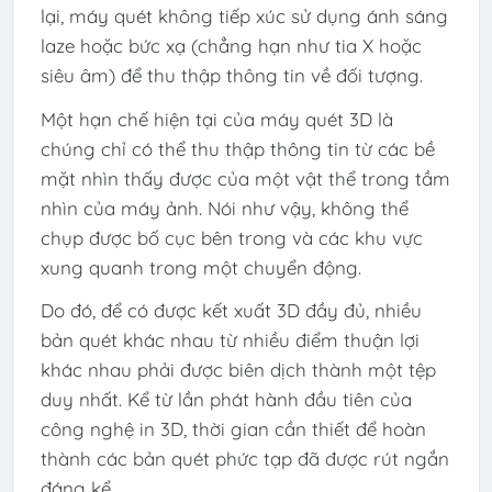
lại, máy quét không tiếp xúc sử dụng ánh sáng
laze hoặc bức xạ (chẳng hạn như tia X hoặc
siêu âm) để thu thập thông tin về đối tượng.
Một hạn chế hiện tại của máy quét 3D là
chúng chỉ có thể thu thập thông tin từ các bề
mặt nhìn thấy được của một vật thể trong tầm
nhìn của máy ảnh. Nói như vậy, không thể
chụp được bố cục bên trong và các khu vực
xung quanh trong một chuyển động.
Do đó, để có được kết xuất 3D đầy đủ, nhiều
bản quét khác nhau từ nhiều điểm thuận lợi
khác nhau phải được biên dịch thành một tệp
duy nhất. Kể từ lần phát hành đầu tiên của
công nghệ in 3D, thời gian cần thiết để hoàn
thành các bản quét phức tạp đã được rút ngắn
đáng kể.