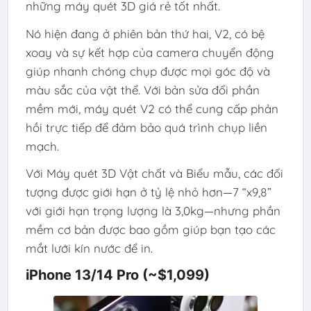
những máy quét 3D giá rẻ tốt nhất.
Nó hiện đang ở phiên bản thứ hai, V2, có bệ
xoay và sự kết hợp của camera chuyển động
giúp nhanh chóng chụp được mọi góc độ và
màu sắc của vật thể. Với bản sửa đổi phần
mềm mới, máy quét V2 có thể cung cấp phản
hồi trực tiếp để đảm bảo quá trình chụp liền
mạch.
Với Máy quét 3D Vật chất và Biểu mẫu, các đối
tượng được giới hạn ở tỷ lệ nhỏ hơn—7 “x9,8”
với giới hạn trọng lượng là 3,0kg—nhưng phần
mềm cơ bản được bao gồm giúp bạn tạo các
mắt lưới kín nước để in.
iPhone 13/14 Pro (~$1,099)