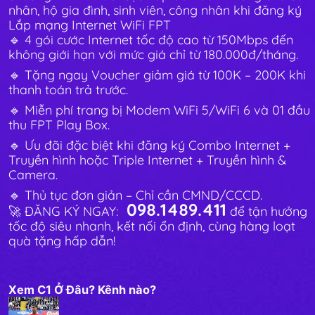
nhân, hộ gia đình, sinh viên, công nhân khi đăng ký
Lắp mạng Internet WiFi FPT
🔹 4 gói cước Internet tốc độ cao từ 150Mbps đến
không giới hạn với mức giá chỉ từ 180.000đ/tháng.
🔹 Tặng ngay Voucher giảm giá từ 100K – 200K khi
thanh toán trả trước.
🔹 Miễn phí trang bị Modem WiFi 5/WiFi 6 và 01 đầu
thu FPT Play Box.
🔹 Ưu đãi đặc biệt khi đăng ký Combo Internet +
Truyền hình hoặc Triple Internet + Truyền hình &
Camera.
🔹 Thủ tục đơn giản – Chỉ cần CMND/CCCD.
098.1489.411
🚀 ĐĂNG KÝ NGAY:
để tận hưởng
tốc độ siêu nhanh, kết nối ổn định, cùng hàng loạt
quà tặng hấp dẫn!
Xem C1 Ở Đâu? Kênh nào?