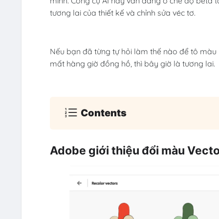
mình. Công cụ AI này vẫn đang ở chế độ beta tạ
tương lai của thiết kế và chỉnh sửa véc tơ.
Nếu bạn đã từng tự hỏi làm thế nào để tô màu
mất hàng giờ đồng hồ, thì bây giờ là tương lai.
Contents
Adobe giới thiệu đổi màu Vecto