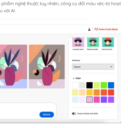
ác phẩm nghệ thuật; tuy nhiên, công cụ đổi màu véc-tơ hoạt
 với AI.