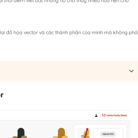
i thời điểm viết bài, nhưng nó cho thấy nhiều hứa hẹn cho
 lại đồ họa vector và các thành phần của mình mà không phả
r