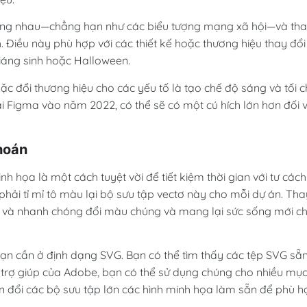
giống nhau—chẳng hạn như các biểu tượng mạng xã hội—và th
. Điều này phù hợp với các thiết kế hoặc thương hiệu thay đổi
Giáng sinh hoặc Halloween.
c đổi thương hiệu cho các yếu tố là tạo chế độ sáng và tối 
ại Figma vào năm 2022, có thể sẽ có một cú hích lớn hơn đối v
hoán
h họa là một cách tuyệt vời để tiết kiệm thời gian với tư cách
phải tỉ mỉ tô màu lại bộ sưu tập vectơ này cho mỗi dự án. Tha
ào và nhanh chóng đổi màu chúng và mang lại sức sống mới c
bạn cần ở định dạng SVG. Bạn có thể tìm thấy các tệp SVG sẵ
ự trợ giúp của Adobe, bạn có thể sử dụng chúng cho nhiều mụ
ển đổi các bộ sưu tập lớn các hình minh họa làm sẵn để phù h