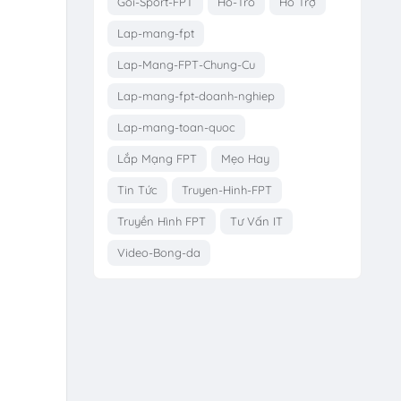
Goi-Sport-FPT
Ho-Tro
Hỗ Trợ
Lap-mang-fpt
Lap-Mang-FPT-Chung-Cu
Lap-mang-fpt-doanh-nghiep
Lap-mang-toan-quoc
Lắp Mạng FPT
Mẹo Hay
Tin Tức
Truyen-Hinh-FPT
Truyền Hình FPT
Tư Vấn IT
Video-Bong-da