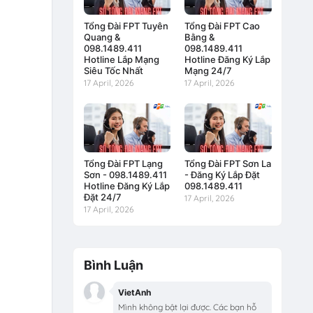
Tổng Đài FPT Tuyên
Tổng Đài FPT Cao
Quang &
Bằng &
098.1489.411
098.1489.411
Hotline Lắp Mạng
Hotline Đăng Ký Lắp
Siêu Tốc Nhất
Mạng 24/7
17 April, 2026
17 April, 2026
Tổng Đài FPT Lạng
Tổng Đài FPT Sơn La
Sơn - 098.1489.411
- Đăng Ký Lắp Đặt
Hotline Đăng Ký Lắp
098.1489.411
Đặt 24/7
17 April, 2026
17 April, 2026
Bình Luận
VietAnh
Mình không bật lại được. Các bạn hỗ