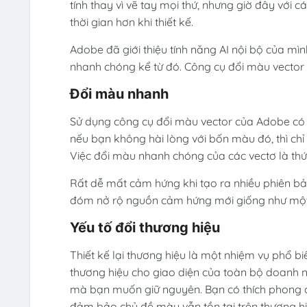
tính thay vì vẽ tay mọi thứ, nhưng giờ đây với c
thời gian hơn khi thiết kế.
Adobe đã giới thiệu tính năng AI nội bộ của m
nhanh chóng kể từ đó. Công cụ đổi màu vector
Đổi màu nhanh
Sử dụng công cụ đổi màu vector của Adobe có n
nếu bạn không hài lòng với bốn màu đó, thì chỉ
Việc đổi màu nhanh chóng của các vectơ là thứ s
Rất dễ mất cảm hứng khi tạo ra nhiều phiên b
đóm nở rộ nguồn cảm hứng mới giống như một
Yếu tố đổi thương hiệu
Thiết kế lại thương hiệu là một nhiệm vụ phổ b
thương hiệu cho giao diện của toàn bộ doanh n
mà bạn muốn giữ nguyên. Bạn có thích phong c
đảm bảo chủ đề màu vẫn tồn tại trên thương hi