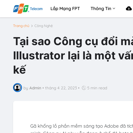
Lắp Mạng FPT
Thông Tin
Trang chủ
Công Nghệ
Tại sao Công cụ đổi m
Illustrator lại là một v
kế
by
Admin
•
tháng 4 22, 2023
•
5 min read
Gã khổng lồ phần mềm sáng tạo Adobe đã tích