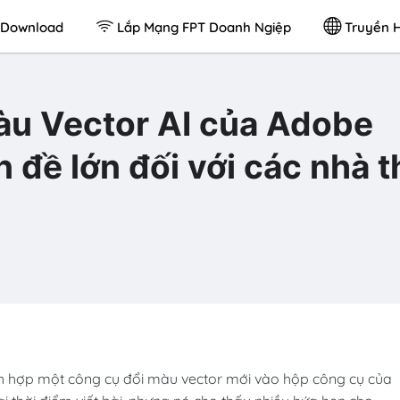
Download
Lắp Mạng FPT Doanh Ngiệp
Truyền H
àu Vector AI của Adobe
ấn đề lớn đối với các nhà t
 hợp một công cụ đổi màu vector mới vào hộp công cụ của