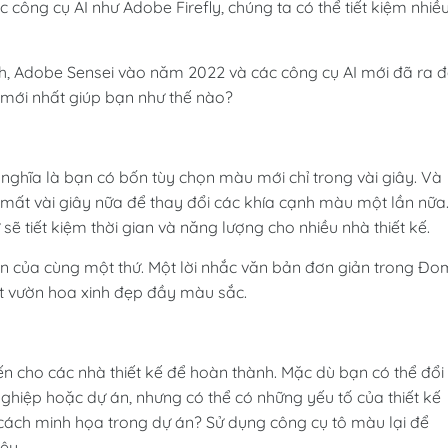
ác công cụ AI như Adobe Firefly, chúng ta có thể tiết kiệm nhiề
ình, Adobe Sensei vào năm 2022 và các công cụ AI mới đã ra đ
 mới nhất giúp bạn như thế nào?
ghĩa là bạn có bốn tùy chọn màu mới chỉ trong vài giây. Và
 mất vài giây nữa để thay đổi các khía cạnh màu một lần nữa
ẽ tiết kiệm thời gian và năng lượng cho nhiều nhà thiết kế.
ản của cùng một thứ. Một lời nhắc văn bản đơn giản trong Đo
 vườn hoa xinh đẹp đầy màu sắc.
iến cho các nhà thiết kế để hoàn thành. Mặc dù bạn có thể đổi
ghiệp hoặc dự án, nhưng có thể có những yếu tố của thiết kế
ách minh họa trong dự án? Sử dụng công cụ tô màu lại để
ệu.