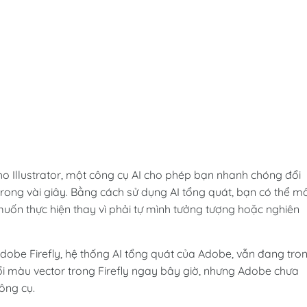
ho Illustrator, một công cụ AI cho phép bạn nhanh chóng đổi
rong vài giây. Bằng cách sử dụng AI tổng quát, bạn có thể m
ốn thực hiện thay vì phải tự mình tưởng tượng hoặc nghiên
obe Firefly, hệ thống AI tổng quát của Adobe, vẫn đang tro
ổi màu vector trong Firefly ngay bây giờ, nhưng Adobe chưa
ông cụ.