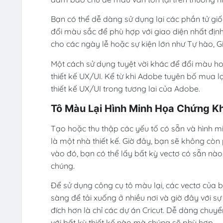
Bạn có thể dễ dàng sử dụng lại các phần tử 
đổi màu sắc để phù hợp với giao diện nhất định
cho các ngày lễ hoặc sự kiện lớn như Tự hào, 
Một cách sử dụng tuyệt vời khác để đổi màu hoặ
thiết kế UX/UI. Kể từ khi Adobe tuyên bố mua l
thiết kế UX/UI trong tương lai của Adobe.
Tô Màu Lại Hình Minh Họa Chứng K
Tạo hoặc thu thập các yếu tố có sẵn và hình min
là một nhà thiết kế. Giờ đây, bạn sẽ không còn 
vào đó, bạn có thể lấy bất kỳ vectơ có sẵn n
chúng.
Để sử dụng công cụ tô màu lại, các vectơ của 
sàng để tải xuống ở nhiều nơi và giờ đây với s
đích hơn là chỉ các dự án Cricut. Dễ dàng chuy
với bất kỳ thiết kế nào mà chúng sẽ phù hợp.