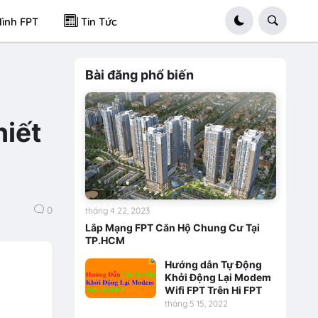
ình FPT
Tin Tức
Bài đăng phổ biến
hiết
0
tháng 4 22, 2023
Lắp Mạng FPT Căn Hộ Chung Cư Tại
TP.HCM
Hướng dẫn Tự Động
Khởi Động Lại Modem
Wifi FPT Trên Hi FPT
tháng 5 15, 2022