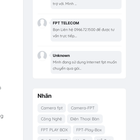
trợ với. Mình ...
FPT TELECOM
Bạn Liên hệ 0966.72.1500 để được tư
vấn trực tiếp....
Unknown
Mình đang sử dụng Internet fpt muốn
chuyển qua gói...
ô
Nhãn
Camera fpt
Camera-FPT
ng
Công Nghệ
Điện Thoại Bàn
FPT PLAY BOX
FPT-Play-Box