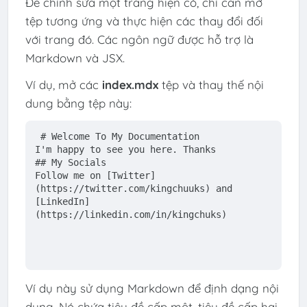
Để chỉnh sửa một trang hiện có, chỉ cần mở
tệp tương ứng và thực hiện các thay đổi đối
với trang đó. Các ngôn ngữ được hỗ trợ là
Markdown và JSX.
Ví dụ, mở các
index.mdx
tệp và thay thế nội
dung bằng tệp này:
# Welcome To My Documentation
I'm happy to see you here. Thanks
## My Socials
Follow me on [
Twitter
]
(
https://twitter.com/kingchuuks
) and 
[
LinkedIn
]
(
https://linkedin.com/in/kingchuks
)
Ví dụ này sử dụng Markdown để định dạng nội
dung. Nó chứa tiêu đề cấp một, tiêu đề cấp hai