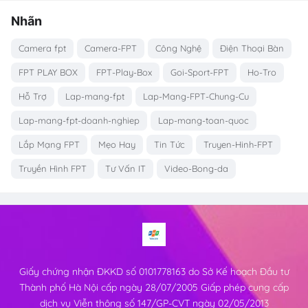
Nhãn
Camera fpt
Camera-FPT
Công Nghệ
Điện Thoại Bàn
FPT PLAY BOX
FPT-Play-Box
Goi-Sport-FPT
Ho-Tro
Hỗ Trợ
Lap-mang-fpt
Lap-Mang-FPT-Chung-Cu
Lap-mang-fpt-doanh-nghiep
Lap-mang-toan-quoc
Lắp Mạng FPT
Mẹo Hay
Tin Tức
Truyen-Hinh-FPT
Truyền Hình FPT
Tư Vấn IT
Video-Bong-da
Giấy chứng nhận ĐKKD số 0101778163 do Sở Kế hoạch Đầu tư
Thành phố Hà Nội cấp ngày 28/07/2005 Giấp phép cung cấp
dịch vụ Viễn thông số 147/GP-CVT ngày 02/05/2013