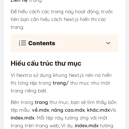
Để hiểu cách các trang này hoạt động, trước
tiên bạn cần hiểu cách Next.js hiển thị các
trang.
Contents
Hiểu cấu trúc thư mục
Vì Nextra sử dụng khung Next.js nên nó hiển
thị từng tệp trong
trang/
thư mục như một
trang riêng biệt.
Bên trong
trang
thư mục, bạn sẽ tìm thấy bốn
tệp mẫu:
về.mdx
,
nâng cao.mdx
,
khác.mdx
Và
index.mdx
. Mỗi tệp này tương ứng với một
trang trên trang web; Ví dụ,
index.mdx
tương