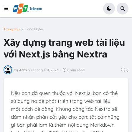
Trang chủ
Công Nghệ
Xây dựng trang web tài liệu
với Next.js bằng Nextra
by
Admin
•
tháng 4 11, 2023
•
6 min read
0
Nếu bạn đã quen thuộc với Next.js, bạn có thể
sử dụng nó để phát triển trang web tài liệu
một cách dễ dàng. Khung công tác Nextra sẽ
đảm nhận phần cốt yếu cho bạn; tất cả những
gì bạn phải làm là thêm nội dung Markdown