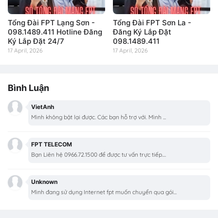
Tổng Đài FPT Lạng Sơn -
Tổng Đài FPT Sơn La -
098.1489.411 Hotline Đăng
Đăng Ký Lắp Đặt
Ký Lắp Đặt 24/7
098.1489.411
17 April, 2026
17 April, 2026
Bình Luận
VietAnh
Mình không bật lại được. Các bạn hỗ trợ với. Mình ...
FPT TELECOM
Bạn Liên hệ 0966.72.1500 để được tư vấn trực tiếp....
Unknown
Mình đang sử dụng Internet fpt muốn chuyển qua gói...