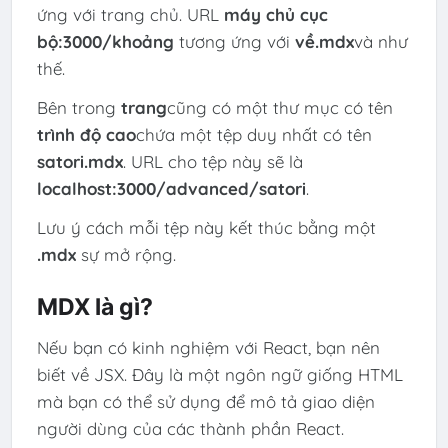
ứng với trang chủ. URL
máy chủ cục
bộ:3000/khoảng
tương ứng với
về.mdx
và như
thế.
Bên trong
trang
cũng có một thư mục có tên
trình độ cao
chứa một tệp duy nhất có tên
satori.mdx
. URL cho tệp này sẽ là
localhost:3000/advanced/satori
.
Lưu ý cách mỗi tệp này kết thúc bằng một
.mdx
sự mở rộng.
MDX là gì?
Nếu bạn có kinh nghiệm với React, bạn nên
biết về JSX. Đây là một ngôn ngữ giống HTML
mà bạn có thể sử dụng để mô tả giao diện
người dùng của các thành phần React.