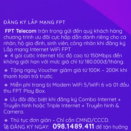
ĐĂNG KÝ LẮP MẠNG FPT
FPT Telecom
trân trọng gửi đến quý khách hàng
chương trình ưu đãi cực hấp dẫn dành riêng cho cá
nhân, hộ gia đình, sinh viên, công nhân khi đăng ký
Lắp mạng Internet WiFi FPT
🔹 4 gói cước Internet tốc độ cao từ 150Mbps đến
không giới hạn với mức giá chỉ từ 180.000đ/tháng.
🔹 Tặng ngay Voucher giảm giá từ 100K – 200K khi
thanh toán trả trước.
🔹 Miễn phí trang bị Modem WiFi 5/WiFi 6 và 01 đầu
thu FPT Play Box.
🔹 Ưu đãi đặc biệt khi đăng ký Combo Internet +
Truyền hình hoặc Triple Internet + Truyền hình &
Camera.
🔹 Thủ tục đơn giản – Chỉ cần CMND/CCCD.
098.1489.411
🚀 ĐĂNG KÝ NGAY:
để tận hưởng