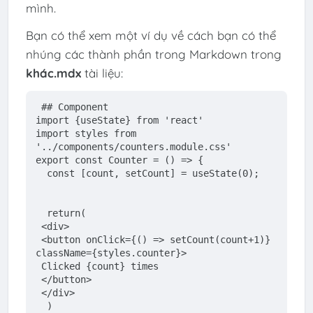
mình.
Bạn có thể xem một ví dụ về cách bạn có thể
nhúng các thành phần trong Markdown trong
khác.mdx
tài liệu:
## Component
import {useState} from 'react'
import styles from 
'../components/counters.module.css'
export const Counter = () => { 
  const [count, setCount] = useState(0); 
  return( 
 <div> 
 <button onClick={() => setCount(count+1)} 
className={styles.counter}> 
 Clicked {count} times 
 </button> 
 </div> 
  )