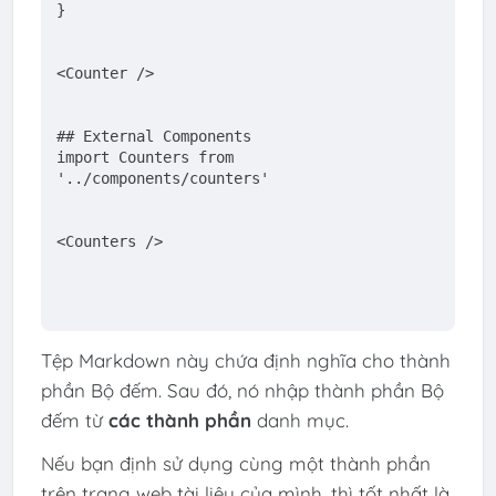
}
<
Counter
 />
## External Components
import Counters from 
'../components/counters'
<
Counters
 />
Tệp Markdown này chứa định nghĩa cho thành
phần Bộ đếm. Sau đó, nó nhập thành phần Bộ
đếm từ
các thành phần
danh mục.
Nếu bạn định sử dụng cùng một thành phần
trên trang web tài liệu của mình, thì tốt nhất là