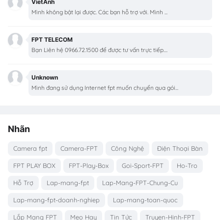
VietAnh
Mình không bật lại được. Các bạn hỗ trợ với. Mình ...
FPT TELECOM
Bạn Liên hệ 0966.72.1500 để được tư vấn trực tiếp....
Unknown
Mình đang sử dụng Internet fpt muốn chuyển qua gói...
Nhãn
Camera fpt
Camera-FPT
Công Nghệ
Điện Thoại Bàn
FPT PLAY BOX
FPT-Play-Box
Goi-Sport-FPT
Ho-Tro
Hỗ Trợ
Lap-mang-fpt
Lap-Mang-FPT-Chung-Cu
Lap-mang-fpt-doanh-nghiep
Lap-mang-toan-quoc
Lắp Mạng FPT
Mẹo Hay
Tin Tức
Truyen-Hinh-FPT