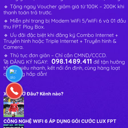
🔹 Tặng ngay Voucher giảm giá từ 100K – 200K khi
thanh toán trả trước.
🔹 Miễn phí trang bị Modem WiFi 5/WiFi 6 và 01 đầu
thu FPT Play Box.
🔹 Ưu đãi đặc biệt khi đăng ký Combo Internet +
Truyền hình hoặc Triple Internet + Truyền hình &
Camera.
🔹 Thủ tục đơn giản – Chỉ cần CMND/CCCD.
098.1489.411
🚀 ĐĂNG KÝ NGAY:
để tận hưởng
tốc độ siêu nhanh, kết nối ổn định, cùng hàng loạt
quà tặng hấp dẫn!
Xem C1 Ở Đâu? Kênh nào?
CÔNG NGHỆ WIFI 6 ÁP DỤNG GÓI CƯỚC LUX FPT