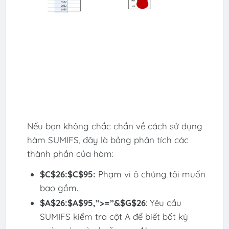
Nếu bạn không chắc chắn về cách sử dụng
hàm SUMIFS, đây là bảng phân tích các
thành phần của hàm:
$C$26:$C$95:
Phạm vi ô chúng tôi muốn
bao gồm.
$A$26:$A$95,”>=”&$G$26
: Yêu cầu
SUMIFS kiểm tra cột A để biết bất kỳ