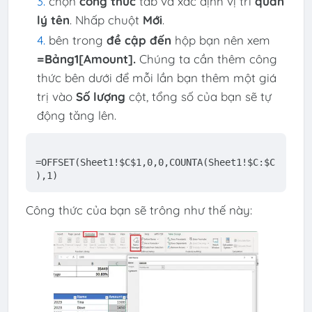
chọn
công thức
tab và xác định vị trí
quản
lý tên
. Nhấp chuột
Mới
.
bên trong
đề cập đến
hộp bạn nên xem
=Bảng1[Amount]
.
Chúng ta cần thêm công
thức bên dưới để mỗi lần bạn thêm một giá
trị vào
Số lượng
cột, tổng số của bạn sẽ tự
động tăng lên.
=OFFSET(Sheet1!
$C
$1
,0,0,COUNTA(Sheet1!
$C
:
$C
),1)
Công thức của bạn sẽ trông như thế này: