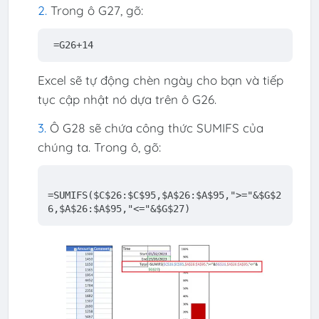
Trong ô G27, gõ:
=G26+14
Excel sẽ tự động chèn ngày cho bạn và tiếp
tục cập nhật nó dựa trên ô G26.
Ô G28 sẽ chứa công thức SUMIFS của
chúng ta. Trong ô, gõ:
=SUMIFS(
$C
$26
:
$C
$95
,
$A
$26
:
$A
$95
,
">="
&
$G
$2
6
,
$A
$26
:
$A
$95
,
"<="
&
$G
$27
)