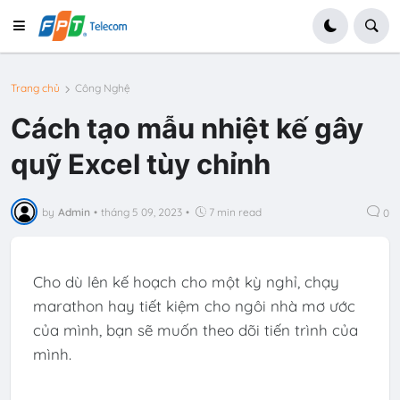
Trang chủ
Công Nghệ
Cách tạo mẫu nhiệt kế gây
quỹ Excel tùy chỉnh
by
Admin
•
tháng 5 09, 2023
•
7 min read
0
Cho dù lên kế hoạch cho một kỳ nghỉ, chạy
marathon hay tiết kiệm cho ngôi nhà mơ ước
của mình, bạn sẽ muốn theo dõi tiến trình của
mình.