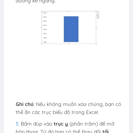
đường kẻ ngang.
Ghi chú
: Nếu không muốn xóa chúng, bạn có
thể ẩn các trục biểu đồ trong Excel.
Bấm đúp vào
trục y
(phần trăm) để mở
hộp thoại. Từ đó bạn có thể thay đổi
tối