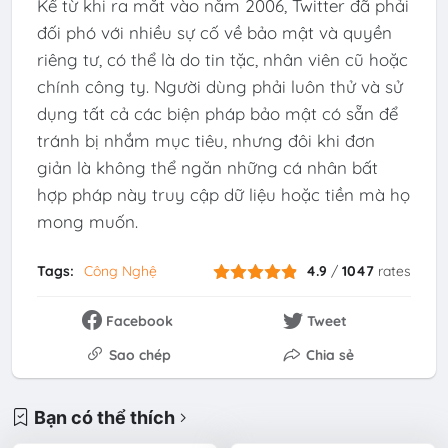
Kể từ khi ra mắt vào năm 2006, Twitter đã phải
đối phó với nhiều sự cố về bảo mật và quyền
riêng tư, có thể là do tin tặc, nhân viên cũ hoặc
chính công ty. Người dùng phải luôn thử và sử
dụng tất cả các biện pháp bảo mật có sẵn để
tránh bị nhắm mục tiêu, nhưng đôi khi đơn
giản là không thể ngăn những cá nhân bất
hợp pháp này truy cập dữ liệu hoặc tiền mà họ
mong muốn.
Tags:
Công Nghệ
4.9
/
1047
rates
Facebook
Tweet
Sao chép
Chia sẻ
Bạn có thể thích