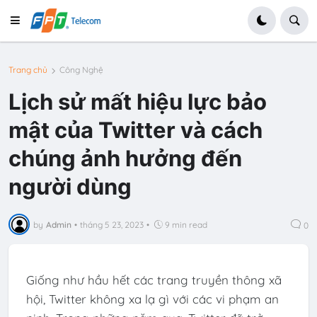
Trang chủ
Công Nghệ
Lịch sử mất hiệu lực bảo
mật của Twitter và cách
chúng ảnh hưởng đến
người dùng
by
Admin
•
tháng 5 23, 2023
•
9 min read
0
Giống như hầu hết các trang truyền thông xã
hội, Twitter không xa lạ gì với các vi phạm an