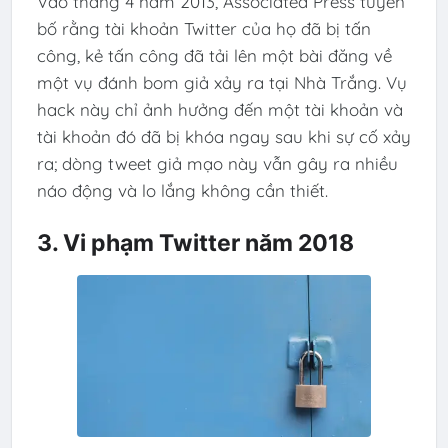
Vào tháng 4 năm 2013, Associated Press tuyên
bố rằng tài khoản Twitter của họ đã bị tấn
công, kẻ tấn công đã tải lên một bài đăng về
một vụ đánh bom giả xảy ra tại Nhà Trắng. Vụ
hack này chỉ ảnh hưởng đến một tài khoản và
tài khoản đó đã bị khóa ngay sau khi sự cố xảy
ra; dòng tweet giả mạo này vẫn gây ra nhiều
náo động và lo lắng không cần thiết.
3. Vi phạm Twitter năm 2018