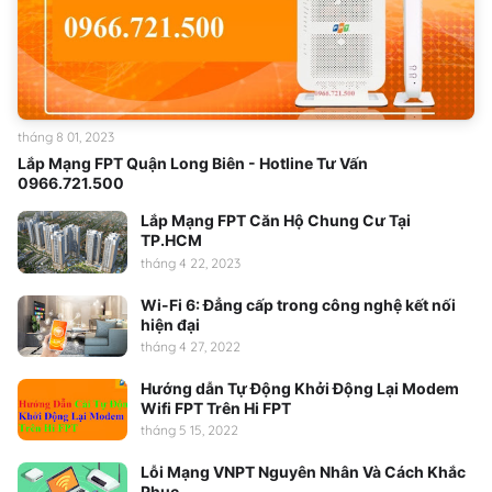
tháng 8 01, 2023
Lắp Mạng FPT Quận Long Biên - Hotline Tư Vấn
0966.721.500
Lắp Mạng FPT Căn Hộ Chung Cư Tại
TP.HCM
tháng 4 22, 2023
Wi-Fi 6: Đẳng cấp trong công nghệ kết nối
hiện đại
tháng 4 27, 2022
Hướng dẫn Tự Động Khởi Động Lại Modem
Wifi FPT Trên Hi FPT
tháng 5 15, 2022
Lỗi Mạng VNPT Nguyên Nhân Và Cách Khắc
Phục