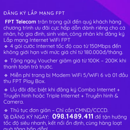
ĐĂNG KÝ LẮP MẠNG FPT
FPT Telecom
trân trọng gửi đến quý khách hàng
chương trình ưu đãi cực hấp dẫn dành riêng cho cá
nhân, hộ gia đình, sinh viên, công nhân khi đăng ký
Lắp mạng Internet WiFi FPT
🔹 4 gói cước Internet tốc độ cao từ 150Mbps đến
không giới hạn với mức giá chỉ từ 180.000đ/tháng.
🔹 Tặng ngay Voucher giảm giá từ 100K – 200K khi
thanh toán trả trước.
🔹 Miễn phí trang bị Modem WiFi 5/WiFi 6 và 01 đầu
thu FPT Play Box.
🔹 Ưu đãi đặc biệt khi đăng ký Combo Internet +
Truyền hình hoặc Triple Internet + Truyền hình &
Camera.
🔹 Thủ tục đơn giản – Chỉ cần CMND/CCCD.
098.1489.411
🚀 ĐĂNG KÝ NGAY:
để tận hưởng
tốc độ siêu nhanh, kết nối ổn định, cùng hàng loạt
quà tặng hấp dẫn!