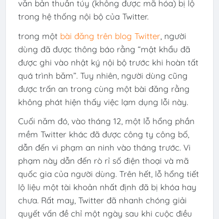
văn bản thuần túy (không được mã hóa) bị lộ
trong hệ thống nội bộ của Twitter.
trong một
bài đăng trên blog Twitter
, người
dùng đã được thông báo rằng “mật khẩu đã
được ghi vào nhật ký nội bộ trước khi hoàn tất
quá trình băm”. Tuy nhiên, người dùng cũng
được trấn an trong cùng một bài đăng rằng
không phát hiện thấy việc lạm dụng lỗi này.
Cuối năm đó, vào tháng 12, một lỗ hổng phần
mềm Twitter khác đã được công ty công bố,
dẫn đến vi phạm an ninh vào tháng trước. Vi
phạm này dẫn đến rò rỉ số điện thoại và mã
quốc gia của người dùng. Trên hết, lỗ hổng tiết
lộ liệu một tài khoản nhất định đã bị khóa hay
chưa. Rất may, Twitter đã nhanh chóng giải
quyết vấn đề chỉ một ngày sau khi cuộc điều