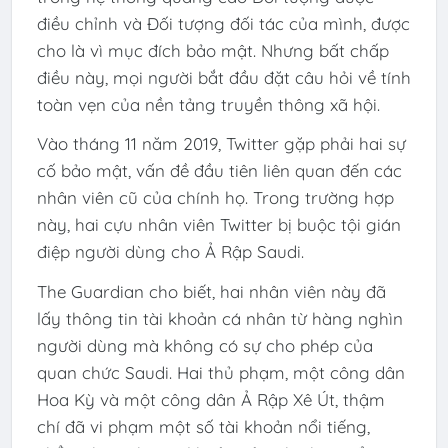
điều chỉnh và Đối tượng đối tác của mình, được
cho là vì mục đích bảo mật. Nhưng bất chấp
điều này, mọi người bắt đầu đặt câu hỏi về tính
toàn vẹn của nền tảng truyền thông xã hội.
Vào tháng 11 năm 2019, Twitter gặp phải hai sự
cố bảo mật, vấn đề đầu tiên liên quan đến các
nhân viên cũ của chính họ. Trong trường hợp
này, hai cựu nhân viên Twitter bị buộc tội gián
điệp người dùng cho Ả Rập Saudi.
The Guardian cho biết, hai nhân viên này đã
lấy thông tin tài khoản cá nhân từ hàng nghìn
người dùng mà không có sự cho phép của
quan chức Saudi. Hai thủ phạm, một công dân
Hoa Kỳ và một công dân Ả Rập Xê Út, thậm
chí đã vi phạm một số tài khoản nổi tiếng,