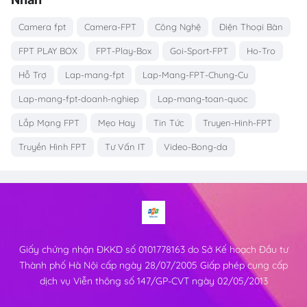
Camera fpt
Camera-FPT
Công Nghệ
Điện Thoại Bàn
FPT PLAY BOX
FPT-Play-Box
Goi-Sport-FPT
Ho-Tro
Hỗ Trợ
Lap-mang-fpt
Lap-Mang-FPT-Chung-Cu
Lap-mang-fpt-doanh-nghiep
Lap-mang-toan-quoc
Lắp Mạng FPT
Mẹo Hay
Tin Tức
Truyen-Hinh-FPT
Truyền Hình FPT
Tư Vấn IT
Video-Bong-da
Giấy chứng nhận ĐKKD số 0101778163 do Sở Kế hoạch Đầu tư
Thành phố Hà Nội cấp ngày 28/07/2005 Giấp phép cung cấp
dịch vụ Viễn thông số 147/GP-CVT ngày 02/05/2013