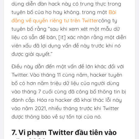
dùng diễn đàn hack này có trung thực trong
tuyên bố của họ hay không. trong một
Bài
đăng về quyền riêng tư trên Twitter
công ty
tuyên bố rằng “sau khi xem xét một mẫu dữ
liệu có sẵn để bán, [it] xác nhận rằng một diễn
viên xấu đã lợi dụng vấn đề này trước khi nó
được giải quyết.”
Điều này dẫn đến một vấn đề lớn khác đối với
Twitter. Vào tháng 11 cùng năm, hacker tuyên
bố có hơn năm triệu dữ liệu của người dùng
vào tháng 7 cuối cùng đã công bố thông tin bị
đánh cắp. Hóa ra hacker đã khai thác lỗi này
vào năm 2021, nhiều tháng trước khi Twitter
được thông báo về sự tồn tại của nó.
7. Vi phạm Twitter đầu tiên vào