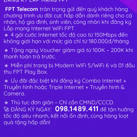
FPT Telecom
trân trọng gửi đến quý khách hàng
chương trình ưu đãi cực hấp dẫn dành riêng cho cá
nhân, hộ gia đình, sinh viên, công nhân khi đăng ký
Lắp mạng Internet WiFi FPT
🔹 4 gói cước Internet tốc độ cao từ 150Mbps đến
không giới hạn với mức giá chỉ từ 180.000đ/tháng.
🔹 Tặng ngay Voucher giảm giá từ 100K – 200K khi
thanh toán trả trước.
🔹 Miễn phí trang bị Modem WiFi 5/WiFi 6 và 01 đầu
thu FPT Play Box.
🔹 Ưu đãi đặc biệt khi đăng ký Combo Internet +
Truyền hình hoặc Triple Internet + Truyền hình &
Camera.
🔹 Thủ tục đơn giản – Chỉ cần CMND/CCCD.
098.1489.411
🚀 ĐĂNG KÝ NGAY:
để tận hưởng
tốc độ siêu nhanh, kết nối ổn định, cùng hàng loạt
quà tặng hấp dẫn!