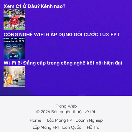
Xem C1 Ở Đâu? Kênh nào?
CÔNG NGHỆ WIFI 6 ÁP DỤNG GÓI CƯỚC LUX FPT
Wi-Fi 6: Đẳng cấp trong công nghệ kết nối hiện đại
Trang Web
©
2026
Bản quyền thuộc về tôi.
Home
Lắp Mạng FPT Doanh Nghiệp
Lắp Mạng FPT Toàn Quốc
Hỗ Trợ