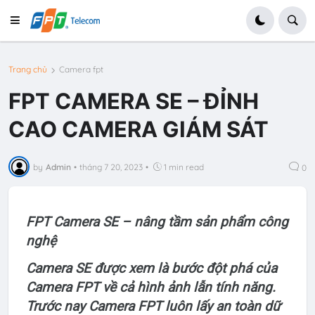
Trang chủ
Camera fpt
FPT CAMERA SE – ĐỈNH
CAO CAMERA GIÁM SÁT
by
Admin
•
tháng 7 20, 2023
•
1 min read
0
FPT Camera SE – nâng tầm sản phẩm công
nghệ
Camera SE được xem là bước đột phá của
Camera FPT về cả hình ảnh lẫn tính năng.
Trước nay Camera FPT luôn lấy an toàn dữ