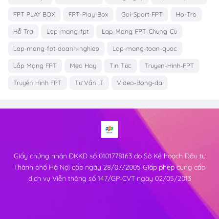
FPT PLAY BOX
FPT-Play-Box
Goi-Sport-FPT
Ho-Tro
Hỗ Trợ
Lap-mang-fpt
Lap-Mang-FPT-Chung-Cu
Lap-mang-fpt-doanh-nghiep
Lap-mang-toan-quoc
Lắp Mạng FPT
Mẹo Hay
Tin Tức
Truyen-Hinh-FPT
Truyền Hình FPT
Tư Vấn IT
Video-Bong-da
Giấy chứng nhận ĐKKD số 0101778163 do Sở Kế hoạch Đầu tư
Thành phố Hà Nội cấp ngày 28/07/2005 Giấp phép cung cấp
dịch vụ Viễn thông số 147/GP-CVT ngày 02/05/2013