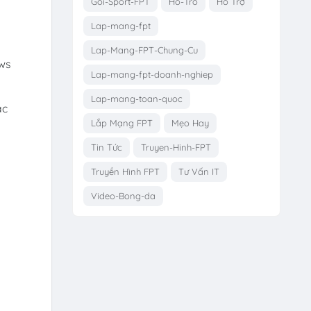
Goi-Sport-FPT
Ho-Tro
Hỗ Trợ
Lap-mang-fpt
Lap-Mang-FPT-Chung-Cu
ows
Lap-mang-fpt-doanh-nghiep
Lap-mang-toan-quoc
ặc
Lắp Mạng FPT
Mẹo Hay
Tin Tức
Truyen-Hinh-FPT
Truyền Hình FPT
Tư Vấn IT
Video-Bong-da