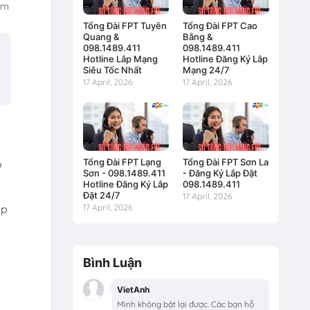
em
Tổng Đài FPT Tuyên
Tổng Đài FPT Cao
Quang &
Bằng &
098.1489.411
098.1489.411
Hotline Lắp Mạng
Hotline Đăng Ký Lắp
Siêu Tốc Nhất
Mạng 24/7
17 April, 2026
17 April, 2026
Tổng Đài FPT Lạng
Tổng Đài FPT Sơn La
ó
Sơn - 098.1489.411
- Đăng Ký Lắp Đặt
Hotline Đăng Ký Lắp
098.1489.411
Đặt 24/7
17 April, 2026
ấp
17 April, 2026
Bình Luận
VietAnh
Mình không bật lại được. Các bạn hỗ