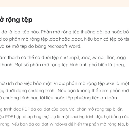
mở rộng tệp
 đó là loại tệp nào. Phần mở rộng tệp thường dài ba hoặc b
ord có phần mở rộng tệp .doc hoặc .docx. Nếu bạn có tệp có tê
d và sẽ mở tệp đó bằng Microsoft Word.
m thanh có thể có đuôi tệp như .mp3, .aac, .wma, .flac, .ogg
 thanh. Một số phần mở rộng tệp hình ảnh phổ biến là .jpeg,
ữu ích cho việc bảo mật. Ví dụ: phần mở rộng tệp .exe là mộ
y dưới dạng chương trình
. Nếu bạn không thể xem phần mở
là chương trình hay tài liệu hoặc tệp phương tiện an toàn.
ợng trình đọc PDF đã cài đặt của bạn.
Với phần mở rộng tệp bị ẩn,
iệu PDF hợp pháp hay thực sự là một chương trình độc hại bằng cá
trang.
Nếu bạn đã cài đặt Windows để hiển thị phần mở rộng tệp, 