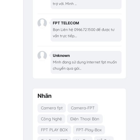
trợ với. Mình ...
FPT TELECOM
Bạn Liên hệ 0966.72.1500 để được tư
vấn trực tiếp....
Unknown
Mình đang sử dụng Internet fpt muốn
chuyển qua gói...
Nhãn
Camera fpt
Camera-FPT
Công Nghệ
Điện Thoại Bàn
FPT PLAY BOX
FPT-Play-Box