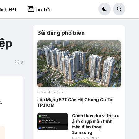
ình FPT
Tin Tức
Bài đăng phổ biến
tệp
0
tháng 4 22, 2023
Lắp Mạng FPT Căn Hộ Chung Cư Tại
và
TP.HCM
Cách thay đổi vị trí lưu
ảnh chụp màn hình
trên điện thoại
Samsung
tháng 5 19, 2023