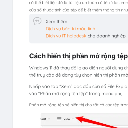
có thể biết liệu đó là tài liệu an toàn có tên “docu
cửa sổ thuộc tính của tệp để biết thêm thông tin n
Xem thêm:
Dịch vụ bảo trì máy tính
Dịch vụ IT helpdesk
cho doanh nghiệp
Cách hiển thị phần mở rộng tệ
Windows 11 đã thay đổi giao diện người dùng ch
thể truy cập dễ dàng tùy chọn hiển thị phần mở
Nhấp vào tab “Xem” dọc đầu cửa sổ File Explore
vào “Phần mở rộng tên tệp” trong menu phụ.
Phần mở rộng tệp sẽ hiển thị cho tất cả các tệp tro