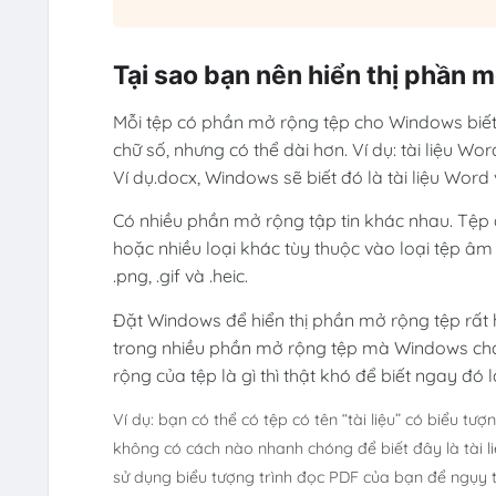
Tại sao bạn nên hiển thị phần 
Mỗi tệp có phần mở rộng tệp cho Windows biết
chữ số, nhưng có thể dài hơn. Ví dụ: tài liệu W
Ví dụ.docx, Windows sẽ biết đó là tài liệu Wor
Có nhiều phần mở rộng tập tin khác nhau. Tệp â
hoặc nhiều loại khác tùy thuộc vào loại tệp âm
.png, .gif và .heic.
Đặt Windows để hiển thị phần mở rộng tệp rất h
trong
nhiều phần mở rộng tệp mà Windows chạ
rộng của tệp là gì thì thật khó để biết ngay đó 
Ví dụ: bạn có thể có tệp có tên “tài liệu” có biểu tư
không có cách nào nhanh chóng để biết đây là tài l
sử dụng biểu tượng trình đọc PDF của bạn để ngụy 