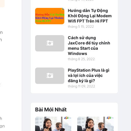
Hướng dẫn Tự Động
Khởi Động Lại Modem
Wifi FPT Trên Hi FPT
tháng 5 15, 2022
ốn
Cách sử dụng
n
JaxCore để tùy chỉnh
menu Start của
Windows
tháng 8 25, 2022
PlayStation Plus là gì
và lợi ích của việc
đăng ký là gì?
t
tháng 11 09, 2022
Bài Mới Nhất
ch
bạn