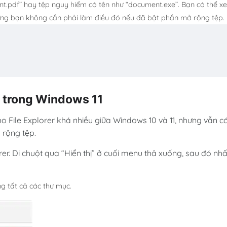
ment.pdf” hay tệp nguy hiểm có tên như “document.exe”.
Bạn có thể x
hưng bạn không cần phải làm điều đó nếu đã bật phần mở rộng tệp.
p trong Windows 11
o File Explorer khá nhiều giữa Windows 10 và 11, nhưng vẫn c
 rộng tệp.
r. Di chuột qua “Hiển thị” ở cuối menu thả xuống, sau đó nh
ng tất cả các thư mục.