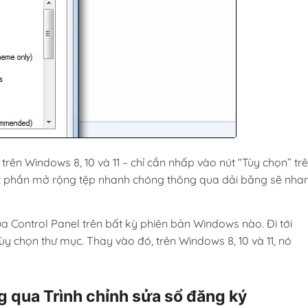
trên Windows 8, 10 và 11 – chỉ cần nhấp vào nút “Tùy chọn” tr
tắt phần mở rộng tệp nhanh chóng thông qua dải băng sẽ nha
a Control Panel trên bất kỳ phiên bản Windows nào. Đi tới
ùy chọn thư mục. Thay vào đó, trên Windows 8, 10 và 11, nó
g qua Trình chỉnh sửa sổ đăng ký