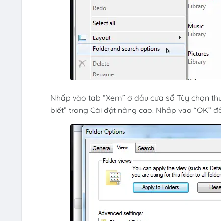
Nhấp vào tab “Xem” ở đầu cửa sổ Tùy chọn thư 
biết” trong Cài đặt nâng cao. Nhấp vào “OK” để