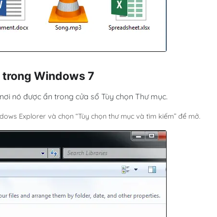
p trong Windows 7
nơi nó được ẩn trong cửa sổ Tùy chọn Thư mục.
dows Explorer và chọn “Tùy chọn thư mục và tìm kiếm” để mở.