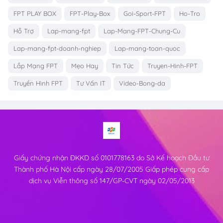
FPT PLAY BOX
FPT-Play-Box
Goi-Sport-FPT
Ho-Tro
Hỗ Trợ
Lap-mang-fpt
Lap-Mang-FPT-Chung-Cu
Lap-mang-fpt-doanh-nghiep
Lap-mang-toan-quoc
Lắp Mạng FPT
Mẹo Hay
Tin Tức
Truyen-Hinh-FPT
Truyền Hình FPT
Tư Vấn IT
Video-Bong-da
Giấy chứng nhận ĐKKD số 0101778163 do Sở Kế hoạch Đầu tư
Thành phố Hà Nội cấp ngày 28/07/2005 Giấp phép cung cấp
dịch vụ Viễn thông số 147/GP-CVT ngày 02/05/2013