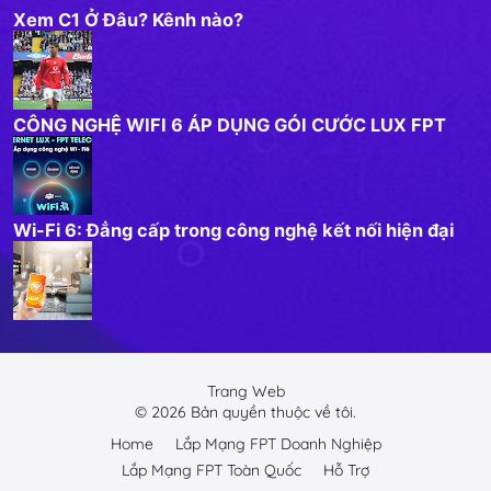
Xem C1 Ở Đâu? Kênh nào?
CÔNG NGHỆ WIFI 6 ÁP DỤNG GÓI CƯỚC LUX FPT
Wi-Fi 6: Đẳng cấp trong công nghệ kết nối hiện đại
Trang Web
©
2026
Bản quyền thuộc về tôi.
Home
Lắp Mạng FPT Doanh Nghiệp
Lắp Mạng FPT Toàn Quốc
Hỗ Trợ