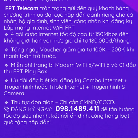
FPT Telecom
trân trọng gửi đến quý khách hàng
chương trình ưu đãi cực hấp dẫn dành riêng cho cá
nhân, hộ gia đình, sinh viên, công nhân khi đăng ký
Lắp mạng Internet WiFi FPT
🔹 4 gói cước Internet tốc độ cao từ 150Mbps đến
không giới hạn với mức giá chỉ từ 180.000đ/tháng.
🔹 Tặng ngay Voucher giảm giá từ 100K – 200K khi
thanh toán trả trước.
🔹 Miễn phí trang bị Modem WiFi 5/WiFi 6 và 01 đầu
thu FPT Play Box.
🔹 Ưu đãi đặc biệt khi đăng ký Combo Internet +
Truyền hình hoặc Triple Internet + Truyền hình &
Camera.
🔹 Thủ tục đơn giản – Chỉ cần CMND/CCCD.
098.1489.411
🚀 ĐĂNG KÝ NGAY:
để tận hưởng
tốc độ siêu nhanh, kết nối ổn định, cùng hàng loạt
quà tặng hấp dẫn!