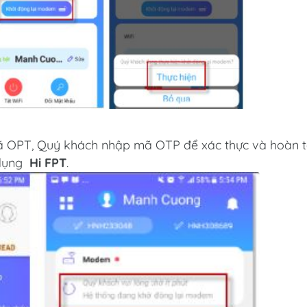
mã OPT, Quý khách nhập mã OTP để xác thực và hoàn t
 dụng
Hi FPT
.