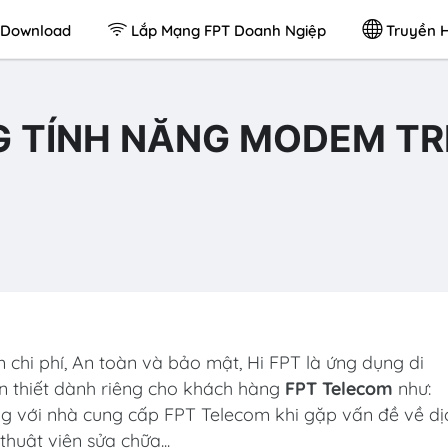
Download
Lắp Mạng FPT Doanh Ngiệp
Truyền H
 TÍNH NĂNG MODEM TR
ệm chi phí, An toàn và bảo mật, Hi FPT là ứng dụng di
cần thiết dành riêng cho khách hàng
FPT Telecom
như:
ng với nhà cung cấp FPT Telecom khi gặp vấn đề về dị
thuật viên sửa chữa...