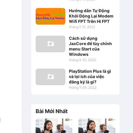
Hướng dẫn Tự Động
Khởi Động Lại Modem
Wifi FPT Trên Hi FPT
tháng 5 15, 2022
Cách sử dụng
JaxCore để tùy chỉnh
menu Start của
Windows
tháng 8 25, 2022
PlayStation Plus là gì
và lợi ích của việc
đăng ký là gì?
tháng 11 09, 2022
Bài Mới Nhất
t