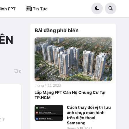
ình FPT
Tin Tức
Bài đăng phổ biến
ÊN
0
tháng 4 22, 2023
Lắp Mạng FPT Căn Hộ Chung Cư Tại
TP.HCM
Cách thay đổi vị trí lưu
ảnh chụp màn hình
trên điện thoại
ch
Samsung
tháng 5 19, 2023