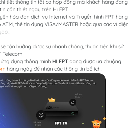
hi tiết thông tin tất cả hợp đồng mà khách hàng đang
in cần thiết ngay trên Hi FPT
uyến hóa đơn dịch vụ Internet và Truyền hình FPT hàng
ẻ ATM, thẻ tín dụng VISA/MASTER hoặc qua các ví điệ
oo...
 sẽ tận hưởng được sự nhanh chóng, thuận tiện khi sử
PT Telecom
n ứng dụng thông minh
HI FPT
đang được ưa chuộng
om
hàng ngày để nhận các thông tin bổ ích.