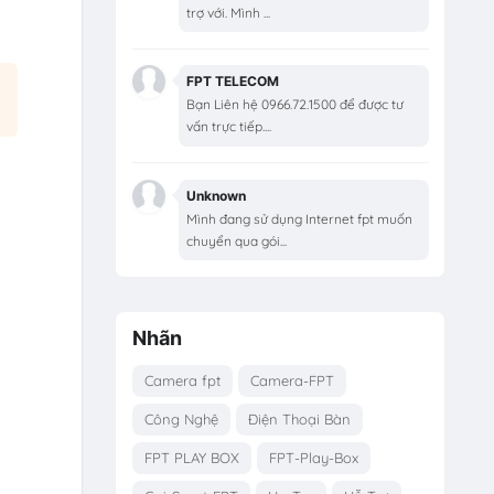
trợ với. Mình ...
FPT TELECOM
Bạn Liên hệ 0966.72.1500 để được tư
vấn trực tiếp....
Unknown
Mình đang sử dụng Internet fpt muốn
chuyển qua gói...
Nhãn
Camera fpt
Camera-FPT
Công Nghệ
Điện Thoại Bàn
FPT PLAY BOX
FPT-Play-Box