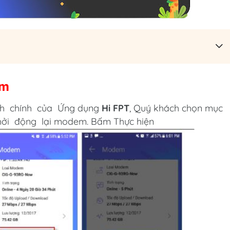
em
nh chính của Ứng dụng
Hi FPT
, Quý khách chọn mục
hởi động lại modem. Bấm Thực hiện