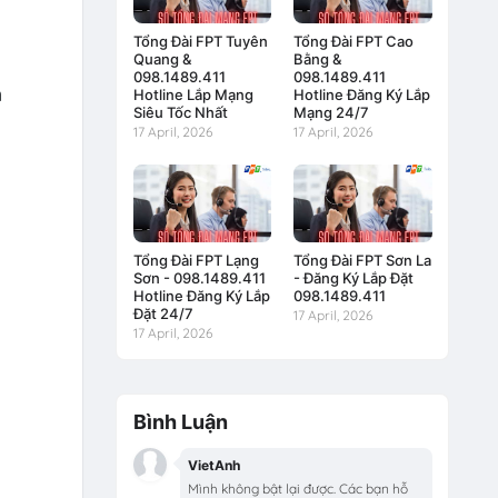
Tổng Đài FPT Tuyên
Tổng Đài FPT Cao
Quang &
Bằng &
098.1489.411
098.1489.411
n
Hotline Lắp Mạng
Hotline Đăng Ký Lắp
Siêu Tốc Nhất
Mạng 24/7
17 April, 2026
17 April, 2026
Tổng Đài FPT Lạng
Tổng Đài FPT Sơn La
Sơn - 098.1489.411
- Đăng Ký Lắp Đặt
Hotline Đăng Ký Lắp
098.1489.411
Đặt 24/7
17 April, 2026
17 April, 2026
Bình Luận
VietAnh
Mình không bật lại được. Các bạn hỗ