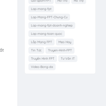
Goi-Sport-FPT
Ho-Tro
Hỗ Trợ
Lap-mang-fpt
Lap-Mang-FPT-Chung-Cu
Lap-mang-fpt-doanh-nghiep
Lap-mang-toan-quoc
Lắp Mạng FPT
Mẹo Hay
ất
Tin Tức
Truyen-Hinh-FPT
Truyền Hình FPT
Tư Vấn IT
Video-Bong-da