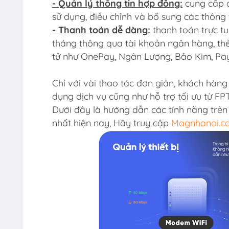
- Quản lý thông tin hợp đồng:
cung cấp c
sử dụng, điều chỉnh và bổ sung các thông t
- Thanh toán dễ dàng:
thanh toán trực t
tháng thông qua tài khoản ngân hàng, th
tử như OnePay, Ngân Lượng, Bảo Kim, Pay
Chỉ với vài thao tác đơn giản, khách hàng
dụng dịch vụ cũng như hỗ trợ tối ưu từ F
Dưới đây là hướng dẫn các tính năng trê
nhất hiện nay, Hãy truy cập
Magnhanoi.c