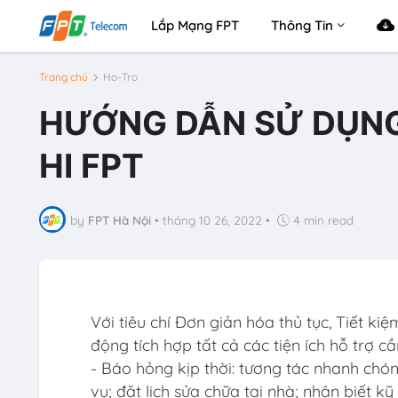
Lắp Mạng FPT
Thông Tin
Trang chủ
Ho-Tro
HƯỚNG DẪN SỬ DỤNG
HI FPT
by
FPT Hà Nội
•
tháng 10 26, 2022
•
4 min read
Với tiêu chí Đơn giản hóa thủ tục, Tiết ki
động tích hợp tất cả các tiện ích hỗ trợ 
- Báo hỏng kịp thời: tương tác nhanh chó
vụ; đặt lịch sửa chữa tại nhà; nhận biết kỹ 