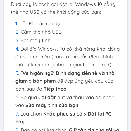
Dưới đây là cách cài đặt lại Windows 10 bằng
thẻ nhớ USB có thể khởi động của bạn:
Tắt PC cần cài đặt lại
Cắm thẻ nhớ USB
Bật máy tính
Đợi đĩa Windows 10 có khả năng khởi động
được phát hiện (bạn có thể cần điều chỉnh
thứ tự khởi động như đã giải thích ở trên)
Đặt
Ngôn ngữ
,
Định dạng tiền tệ và thời
gian
và
bàn phím
để đáp ứng yêu cầu của
bạn, sau đó
Tiếp theo
Bỏ qua
Cài đặt
nút và thay vào đó nhấp
vào
Sửa máy tính của bạn
Lựa chọn
Khắc phục sự cố > Đặt lại PC
này
Bạn có hai lựa chọn:
Giữ tập tin của tôi
và