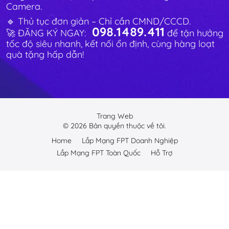
Camera.
🔹 Thủ tục đơn giản – Chỉ cần CMND/CCCD.
098.1489.411
🚀 ĐĂNG KÝ NGAY:
để tận hưởng
tốc độ siêu nhanh, kết nối ổn định, cùng hàng loạt
quà tặng hấp dẫn!
Trang Web
©
2026
Bản quyền thuộc về tôi.
Home
Lắp Mạng FPT Doanh Nghiệp
Lắp Mạng FPT Toàn Quốc
Hỗ Trợ