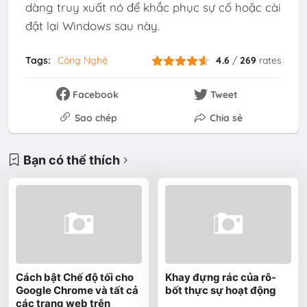
dàng truy xuất nó để khắc phục sự cố hoặc cài
đặt lại Windows sau này.
Tags:
Công Nghệ
4.6
/
269
rates
Facebook
Tweet
Sao chép
Chia sẻ
Bạn có thể thích
Cách bật Chế độ tối cho
Khay đựng rác của rô-
Google Chrome và tất cả
bốt thực sự hoạt động
các trang web trên