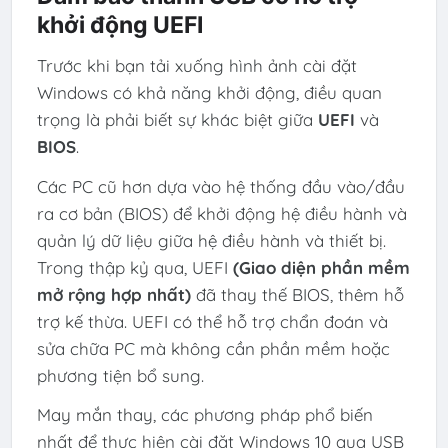
khởi động UEFI
Trước khi bạn tải xuống hình ảnh cài đặt
Windows có khả năng khởi động, điều quan
trọng là phải biết sự khác biệt giữa
UEFI
và
BIOS
.
Các PC cũ hơn dựa vào hệ thống đầu vào/đầu
ra cơ bản (BIOS) để khởi động hệ điều hành và
quản lý dữ liệu giữa hệ điều hành và thiết bị.
Trong thập kỷ qua, UEFI
(Giao diện phần mềm
mở rộng hợp nhất)
đã thay thế BIOS, thêm hỗ
trợ kế thừa. UEFI có thể hỗ trợ chẩn đoán và
sửa chữa PC mà không cần phần mềm hoặc
phương tiện bổ sung.
May mắn thay, các phương pháp phổ biến
nhất để thực hiện cài đặt Windows 10 qua USB