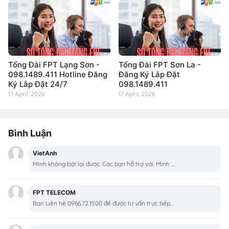
Tổng Đài FPT Lạng Sơn -
Tổng Đài FPT Sơn La -
098.1489.411 Hotline Đăng
Đăng Ký Lắp Đặt
Ký Lắp Đặt 24/7
098.1489.411
17 April, 2026
17 April, 2026
Bình Luận
VietAnh
Mình không bật lại được. Các bạn hỗ trợ với. Mình ...
FPT TELECOM
Bạn Liên hệ 0966.72.1500 để được tư vấn trực tiếp....