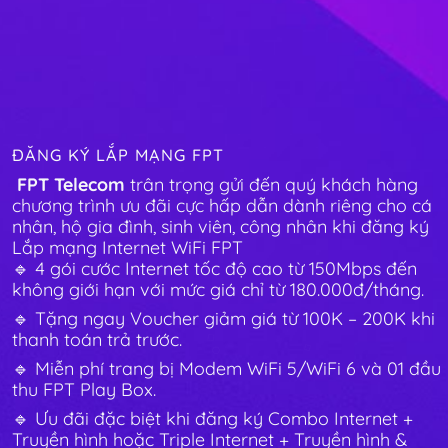
ĐĂNG KÝ LẮP MẠNG FPT
FPT Telecom
trân trọng gửi đến quý khách hàng
chương trình ưu đãi cực hấp dẫn dành riêng cho cá
nhân, hộ gia đình, sinh viên, công nhân khi đăng ký
Lắp mạng Internet WiFi FPT
🔹 4 gói cước Internet tốc độ cao từ 150Mbps đến
không giới hạn với mức giá chỉ từ 180.000đ/tháng.
🔹 Tặng ngay Voucher giảm giá từ 100K – 200K khi
thanh toán trả trước.
🔹 Miễn phí trang bị Modem WiFi 5/WiFi 6 và 01 đầu
thu FPT Play Box.
🔹 Ưu đãi đặc biệt khi đăng ký Combo Internet +
Truyền hình hoặc Triple Internet + Truyền hình &