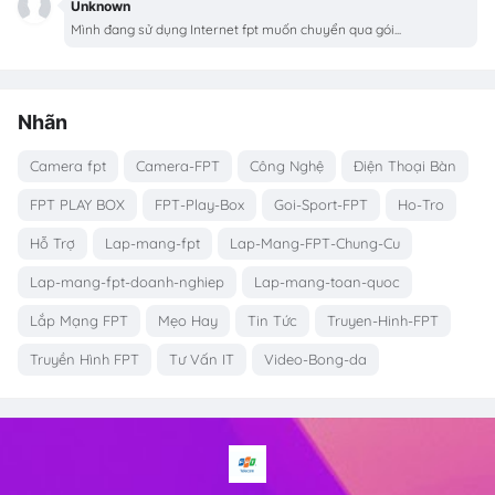
Unknown
Mình đang sử dụng Internet fpt muốn chuyển qua gói...
Nhãn
Camera fpt
Camera-FPT
Công Nghệ
Điện Thoại Bàn
FPT PLAY BOX
FPT-Play-Box
Goi-Sport-FPT
Ho-Tro
Hỗ Trợ
Lap-mang-fpt
Lap-Mang-FPT-Chung-Cu
Lap-mang-fpt-doanh-nghiep
Lap-mang-toan-quoc
Lắp Mạng FPT
Mẹo Hay
Tin Tức
Truyen-Hinh-FPT
Truyền Hình FPT
Tư Vấn IT
Video-Bong-da