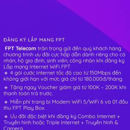
ĐĂNG KÝ LẮP MẠNG FPT
FPT Telecom
trân trọng gửi đến quý khách hàng
chương trình ưu đãi cực hấp dẫn dành riêng cho cá
nhân, hộ gia đình, sinh viên, công nhân khi đăng ký
Lắp mạng Internet WiFi FPT
🔹 4 gói cước Internet tốc độ cao từ 150Mbps đến
không giới hạn với mức giá chỉ từ 180.000đ/tháng.
🔹 Tặng ngay Voucher giảm giá từ 100K – 200K khi
thanh toán trả trước.
🔹 Miễn phí trang bị Modem WiFi 5/WiFi 6 và 01 đầu
thu FPT Play Box.
🔹 Ưu đãi đặc biệt khi đăng ký Combo Internet +
Truyền hình hoặc Triple Internet + Truyền hình &
Camera.