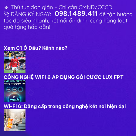
🔹 Thủ tục đơn giản – Chỉ cần CMND/CCCD.
098.1489.411
🚀 ĐĂNG KÝ NGAY:
để tận hưởng
tốc độ siêu nhanh, kết nối ổn định, cùng hàng loạt
quà tặng hấp dẫn!
Xem C1 Ở Đâu? Kênh nào?
CÔNG NGHỆ WIFI 6 ÁP DỤNG GÓI CƯỚC LUX FPT
Wi-Fi 6: Đẳng cấp trong công nghệ kết nối hiện đại