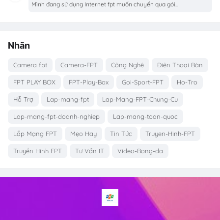
Mình đang sử dụng Internet fpt muốn chuyển qua gói...
Nhãn
Camera fpt
Camera-FPT
Công Nghệ
Điện Thoại Bàn
FPT PLAY BOX
FPT-Play-Box
Goi-Sport-FPT
Ho-Tro
Hỗ Trợ
Lap-mang-fpt
Lap-Mang-FPT-Chung-Cu
Lap-mang-fpt-doanh-nghiep
Lap-mang-toan-quoc
Lắp Mạng FPT
Mẹo Hay
Tin Tức
Truyen-Hinh-FPT
Truyền Hình FPT
Tư Vấn IT
Video-Bong-da