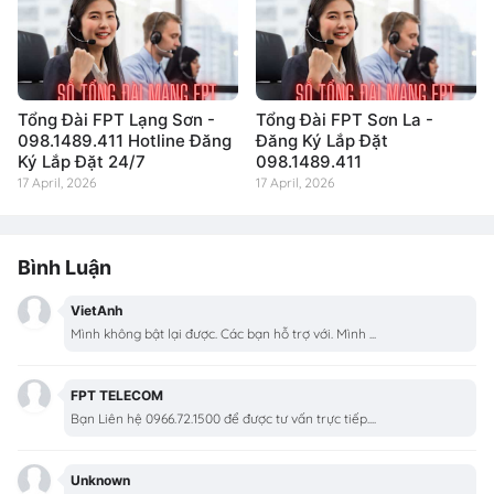
Tổng Đài FPT Lạng Sơn -
Tổng Đài FPT Sơn La -
098.1489.411 Hotline Đăng
Đăng Ký Lắp Đặt
Ký Lắp Đặt 24/7
098.1489.411
17 April, 2026
17 April, 2026
Bình Luận
VietAnh
Mình không bật lại được. Các bạn hỗ trợ với. Mình ...
FPT TELECOM
Bạn Liên hệ 0966.72.1500 để được tư vấn trực tiếp....
Unknown