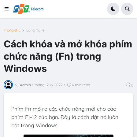
Trang chủ
Công Nghệ
Cách khóa và mở khóa phím
chức năng (Fn) trong
Windows
by
Admin
•
tháng 12 16, 2022
•
4 min read
0
Phím Fn mở ra các chức năng mới cho các
phím F1-12 của bạn. Đây là cách đặt nó luôn
bật trong Windows.