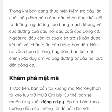
Trong khi bạn đang thực hiện kiểm tra dây lần
cuối, hãy đảm bảo rằng dây nhảy được kết nối
từ đường ray dương của bảng mạch khung với
cực dương của đầu nối đầu cuối của động cơ.
Ngoài ra, đầu còn lại của điện trở sẽ cần được
kết nối với chân giữa của bóng bán dẫn. Nếu
nó vẫn chưa rõ ràng, hãy đảm bảo kết nối
chính xác dây âm và dây dương từ đầu nối cực
đến động cơ.
Khám phá mật mã
Trước tiên, bạn cần tải xuống mã MicroPython
từ kho lưu trữ MUO GitHub. Cụ thể, bạn sẽ
muốn truy xuất
động cơ.py
tập tin. Làm theo
hướng dẫn của chúng tôi để bắt đầu với