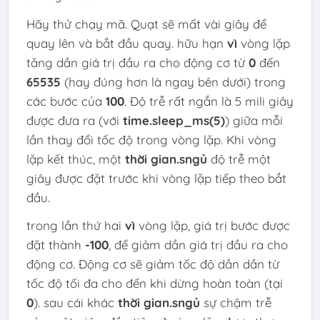
Hãy thử chạy mã. Quạt sẽ mất vài giây để
quay lên và bắt đầu quay. hữu hạn
vì
vòng lặp
tăng dần giá trị đầu ra cho động cơ từ
0
đến
65535
(hay đúng hơn là ngay bên dưới) trong
các bước của
100
. Độ trễ rất ngắn là 5 mili giây
được đưa ra (với
time.sleep_ms(5)
) giữa mỗi
lần thay đổi tốc độ trong vòng lặp. Khi vòng
lặp kết thúc, một
thời gian.s
ngủ
độ trễ một
giây được đặt trước khi vòng lặp tiếp theo bắt
đầu.
trong lần thứ hai
vì
vòng lặp, giá trị bước được
đặt thành
-100
, để giảm dần giá trị đầu ra cho
động cơ. Động cơ sẽ giảm tốc độ dần dần từ
tốc độ tối đa cho đến khi dừng hoàn toàn (tại
0
). sau cái khác
thời gian.s
ngủ
sự chậm trễ