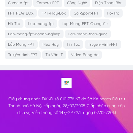
Camera fpt
Camera-FPT
Công Nghệ
Điện Thoại Bàn
FPT PLAY BOX
FPT-Play-Box
Goi-Sport-FPT
Ho-Tro
Hỗ Trợ
Lap-mang-fpt
Lap-Mang-FPT-Chung-Cu
Lap-mang-fpt-doanh-nghiep
Lap-mang-toan-quoc
Lắp Mạng FPT
Mẹo Hay
Tin Tức
Truyen-Hinh-FPT
Truyền Hình FPT
Tư Vấn IT
Video-Bong-da
Giấy chứng nhận ĐKKD số 0101778163 do Sở Kế hoạch Đầu tư
Thành phố Hà Nội cấp ngày 28/07/2005 Giấp phép cung cấp
dịch vụ Viễn thông số 147/GP-CVT ngày 02/05/2013