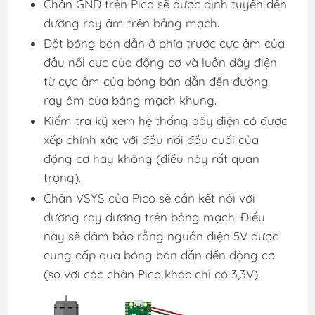
Chân GND trên Pico sẽ được định tuyến đến
đường ray âm trên bảng mạch.
Đặt bóng bán dẫn ở phía trước cực âm của
đầu nối cực của động cơ và luồn dây điện
từ cực âm của bóng bán dẫn đến đường
ray âm của bảng mạch khung.
Kiểm tra kỹ xem hệ thống dây điện có được
xếp chính xác với đầu nối đầu cuối của
động cơ hay không (điều này rất quan
trọng).
Chân VSYS của Pico sẽ cần kết nối với
đường ray dương trên bảng mạch. Điều
này sẽ đảm bảo rằng nguồn điện 5V được
cung cấp qua bóng bán dẫn đến động cơ
(so với các chân Pico khác chỉ có 3,3V).