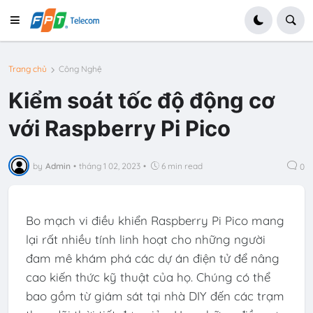
Trang chủ
Công Nghệ
Kiểm soát tốc độ động cơ
với Raspberry Pi Pico
by
Admin
•
tháng 1 02, 2023
•
6 min read
0
Bo mạch vi điều khiển Raspberry Pi Pico mang
lại rất nhiều tính linh hoạt cho những người
đam mê khám phá các dự án điện tử để nâng
cao kiến ​​thức kỹ thuật của họ. Chúng có thể
bao gồm từ giám sát tại nhà DIY đến các trạm