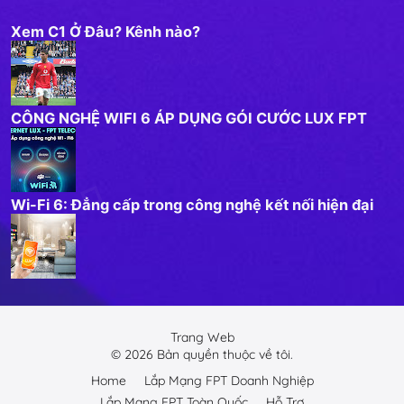
Xem C1 Ở Đâu? Kênh nào?
CÔNG NGHỆ WIFI 6 ÁP DỤNG GÓI CƯỚC LUX FPT
Wi-Fi 6: Đẳng cấp trong công nghệ kết nối hiện đại
Trang Web
©
2026
Bản quyền thuộc về tôi.
Home
Lắp Mạng FPT Doanh Nghiệp
Lắp Mạng FPT Toàn Quốc
Hỗ Trợ