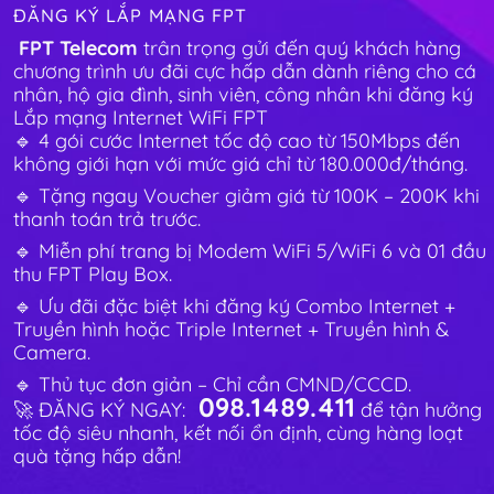
ĐĂNG KÝ LẮP MẠNG FPT
FPT Telecom
trân trọng gửi đến quý khách hàng
chương trình ưu đãi cực hấp dẫn dành riêng cho cá
nhân, hộ gia đình, sinh viên, công nhân khi đăng ký
Lắp mạng Internet WiFi FPT
🔹 4 gói cước Internet tốc độ cao từ 150Mbps đến
không giới hạn với mức giá chỉ từ 180.000đ/tháng.
🔹 Tặng ngay Voucher giảm giá từ 100K – 200K khi
thanh toán trả trước.
🔹 Miễn phí trang bị Modem WiFi 5/WiFi 6 và 01 đầu
thu FPT Play Box.
🔹 Ưu đãi đặc biệt khi đăng ký Combo Internet +
Truyền hình hoặc Triple Internet + Truyền hình &
Camera.
🔹 Thủ tục đơn giản – Chỉ cần CMND/CCCD.
098.1489.411
🚀 ĐĂNG KÝ NGAY:
để tận hưởng
tốc độ siêu nhanh, kết nối ổn định, cùng hàng loạt
quà tặng hấp dẫn!