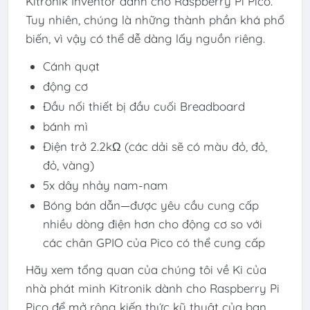
Kitronik Inventor dành cho Raspberry Pi Pico.
Tuy nhiên, chúng là những thành phần khá phổ
biến, vì vậy có thể dễ dàng lấy nguồn riêng.
Cánh quạt
động cơ
Đầu nối thiết bị đầu cuối Breadboard
bánh mì
Điện trở 2.2kΩ (các dải sẽ có màu đỏ, đỏ,
đỏ, vàng)
5x dây nhảy nam-nam
Bóng bán dẫn—được yêu cầu cung cấp
nhiều dòng điện hơn cho động cơ so với
các chân GPIO của Pico có thể cung cấp
Hãy xem tổng quan của chúng tôi về Ki của
nhà phát minh Kitronik dành cho Raspberry Pi
Pico để mở rộng kiến ​​thức kỹ thuật của bạn