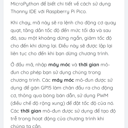
MicroPython để biết chi tiết về cách sử dụng
Thonny IDE với Raspberry Pi Pico.
Khi chạy, mã này sẽ ra lệnh cho động cơ quay
quạt, tăng dần tốc độ đến mức tối đa và sau
đó, sau một khoảng dừng ngắn, giảm tốc độ
cho đến khi dừng lại. Điều này sẽ được lặp lại
liên tục cho đến khi bạn dừng chương trình.
Ở đầu mã, nhập
máy móc
và
thời gian
mô-
đun cho phép bạn sử dụng chúng trong
chương trình. Các
máy móc
mô-đun được sử
dụng để gán GP15 làm chân đầu ra cho động
cơ, thông qua bóng bán dẫn, sử dụng PWM
(điều chế độ rộng xung) để đặt tốc độ của nó.
Các
thời gian
mô-đun được sử dụng để tạo độ
trễ trong hoạt động của chương trình khi
chúng ta cần.