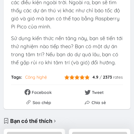
các điều kiện ngoài trời. Ngoài ra, bạn sẽ tìm
thấy các dự án thú vị khác như chỉ báo tốc độ
gió và gió mà bạn có thể tạo bằng Raspberry
Pi Pico của mình.
Sử dụng kiến ​​thức nền tảng này, bạn sẽ tiến tới
thử nghiệm nào tiếp theo? Bạn có một dự án
trong tâm trí? Nếu bạn do dự quá lâu, bạn có
thể gặp rủi ro khi tâm trí (và gió) đổi hướng.
Tags:
Công Nghệ
4.9
/
2373
rates
Facebook
Tweet
Sao chép
Chia sẻ
Bạn có thể thích