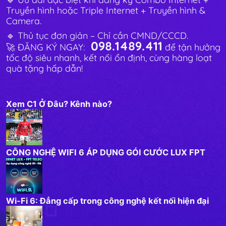
Truyền hình hoặc Triple Internet + Truyền hình &
Camera.
🔹 Thủ tục đơn giản – Chỉ cần CMND/CCCD.
098.1489.411
🚀 ĐĂNG KÝ NGAY:
để tận hưởng
tốc độ siêu nhanh, kết nối ổn định, cùng hàng loạt
quà tặng hấp dẫn!
Xem C1 Ở Đâu? Kênh nào?
CÔNG NGHỆ WIFI 6 ÁP DỤNG GÓI CƯỚC LUX FPT
Wi-Fi 6: Đẳng cấp trong công nghệ kết nối hiện đại