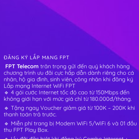
ĐĂNG KÝ LẮP MẠNG FPT
FPT Telecom
trân trọng gửi đến quý khách hàng
chương trình ưu đãi cực hấp dẫn dành riêng cho cá
nhân, hộ gia đình, sinh viên, công nhân khi đăng ký
Lắp mạng Internet WiFi FPT
🔹 4 gói cước Internet tốc độ cao từ 150Mbps đến
không giới hạn với mức giá chỉ từ 180.000đ/tháng.
🔹 Tặng ngay Voucher giảm giá từ 100K – 200K khi
thanh toán trả trước.
🔹 Miễn phí trang bị Modem WiFi 5/WiFi 6 và 01 đầu
thu FPT Play Box.
🔹 Ưu đãi đặc biệt khi đăng ký Combo Internet +