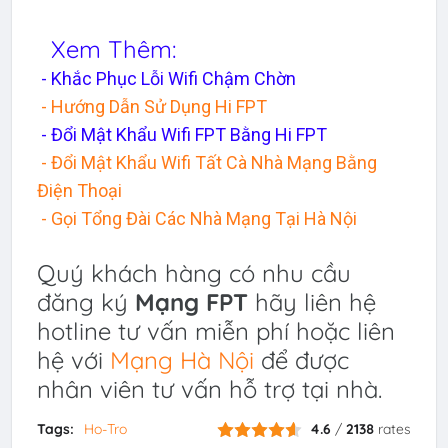
Xem Thêm:
- Khắc Phục Lỗi Wifi Chậm Chờn
- Hướng Dẫn Sử Dụng Hi FPT
- Đổi Mật Khẩu Wifi FPT Bằng Hi FPT
- Đổi Mật Khẩu Wifi Tất Cà Nhà Mạng Bằng
Điện Thoại
- Gọi Tổng Đài Các Nhà Mạng Tại Hà Nội
Quý khách hàng có nhu cầu
đăng ký
Mạng FPT
hãy liên hệ
hotline tư vấn miễn phí hoặc liên
hệ với
Mạng Hà Nội
để được
nhân viên tư vấn hỗ trợ tại nhà.
Tags:
Ho-Tro
4.6
/
2138
rates