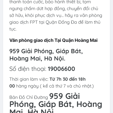
thanh toán cước, bảo hành thiết bị, tạm
ngưng chấm dứt hợp đồng, chuyển đổi chủ
sở hữu, khôi phục dịch vụ... hãy ra văn phòng
giao dịch FPT tại Quận Đống Đa để làm thủ
tục.
Văn phòng giao dịch
Tại Quận Hoàng Mai
959 Giải Phóng, Giáp Bát,
Hoàng Mai, Hà Nội.
Số điện thoại:
19006600
Thời gian làm việc:
Từ 7h 30 đến 18h
00
hàng ngày ( kể cả thứ 7 và chủ nhật.)
959 Giải
Bản Đồ Chỉ Đường
Phóng, Giáp Bát, Hoàng
Mai, Hà Nội.