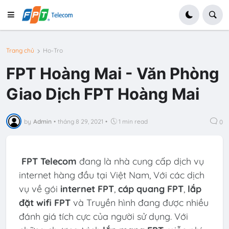
Trang chủ
Ho-Tro
FPT Hoàng Mai - Văn Phòng
Giao Dịch FPT Hoàng Mai
by
Admin
•
tháng 8 29, 2021
•
1 min read
0
FPT Telecom
đang là nhà cung cấp dịch vụ
internet hàng đầu tại Việt Nam, Với các dịch
vụ về gói
internet FPT
,
cáp quang FPT
,
lắp
đặt wifi FPT
và Truyền hình đang được nhiều
đánh giá tích cực của người sử dụng. Với