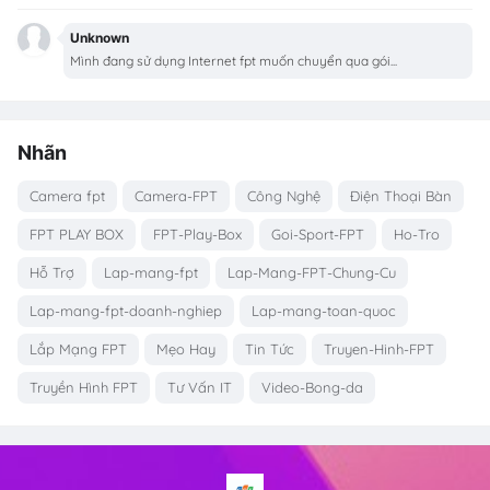
Unknown
Mình đang sử dụng Internet fpt muốn chuyển qua gói...
Nhãn
Camera fpt
Camera-FPT
Công Nghệ
Điện Thoại Bàn
FPT PLAY BOX
FPT-Play-Box
Goi-Sport-FPT
Ho-Tro
Hỗ Trợ
Lap-mang-fpt
Lap-Mang-FPT-Chung-Cu
Lap-mang-fpt-doanh-nghiep
Lap-mang-toan-quoc
Lắp Mạng FPT
Mẹo Hay
Tin Tức
Truyen-Hinh-FPT
Truyền Hình FPT
Tư Vấn IT
Video-Bong-da